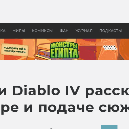
оздавались «Страшилы»:
«Одиссея» Нолана: что эт
, без которого не было
фильм сделал с Гомером и
ластелина колец»
Древней Грецией
УКА
МИРЫ
КОМИКСЫ
ФАН
ЖУРНАЛ
ПОДКАСТЫ
 Diablo IV расс
ре и подаче сю