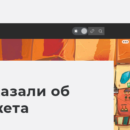
от
Артхаус и философия: 10
фантастических фильмов
великих режиссёров
казали об
жета