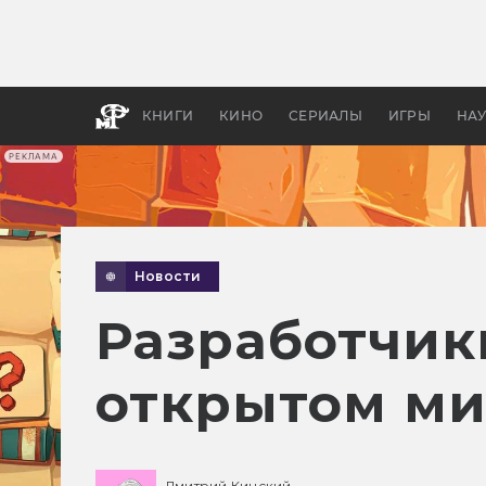
Как с
фильм
бы «В
КНИГИ
КИНО
СЕРИАЛЫ
ИГРЫ
НА
РЕКЛАМА
Новости
Разработчики
открытом ми
Дмитрий Кинский