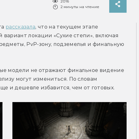
2016
2 минуты на чтение
а 
рассказала
, что на текущем этапе 
й вариант локации «Сухие степи», включая 
редметы, PvP-зону, подземелья и финальную 
ные модели не отражают финальное видение 
елизу могут измениться. По словам 
ще и дешевле избавится, чем от готовых.