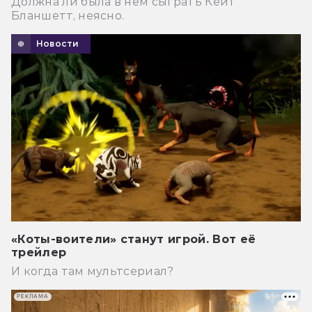
Должна ли была в нем сыграть Кейт
Бланшетт, неясно.
Новости
«Коты-воители» станут игрой. Вот её
трейлер
И когда там мультсериал?
РЕКЛАМА