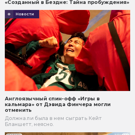
«Созданный в Бездне: Тайна пробуждения»
Новости
Англоязычный спин-офф «Игры в
кальмара» от Дэвида Финчера могли
отменить
Должна ли была в нем сыграть Кейт
Бланшетт, неясно.