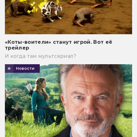
«Коты-воители» станут игрой. Вот её
трейлер
И когда там мультсериал?
Новости