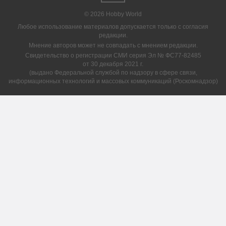
© 2026 Hobby World
Любое использование материалов допускается только с согласия
редакции.
Мнение авторов может не совпадать с мнением редакции.
Свидетельство о регистрации СМИ серия Эл № ФС77-82485
от 30 декабря 2021 г.
(выдано Федеральной службой по надзору в сфере связи,
информационных технологий и массовых коммуникаций (Роскомнадзор)