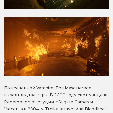
По вселенной Vampire: The Masquerade 
выходило две игры. В 2000 году свет увидела 
Redemption от студий nStigate Games и 
Varcon, а в 2004-м Troika выпустила Bloodlines. 