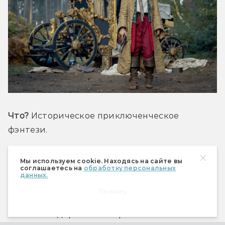
Что?
 Историческое приключенческое 
фэнтези. 
Когда и где?
 С 29 марта на Disney+.
Мы используем cookie. Находясь на сайте вы
соглашаетесь на
обработку персональных
данных.
О чём?
 О девушке Нелл Джексон, которая 
Принять
с юности вступила на путь разбойницы 
с большой дороги. Она прославилась 