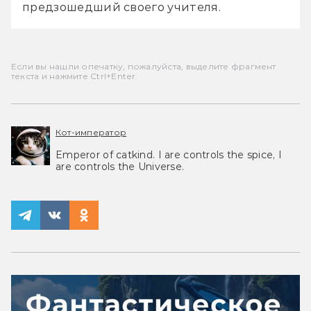
предзошедший своего учителя.
Если вы нашли опечатку, пожалуйста, выделите фрагмент
текста и нажмите Ctrl+Enter.
Кот-император
Emperor of catkind. I are controls the spice, I
are controls the Universe.