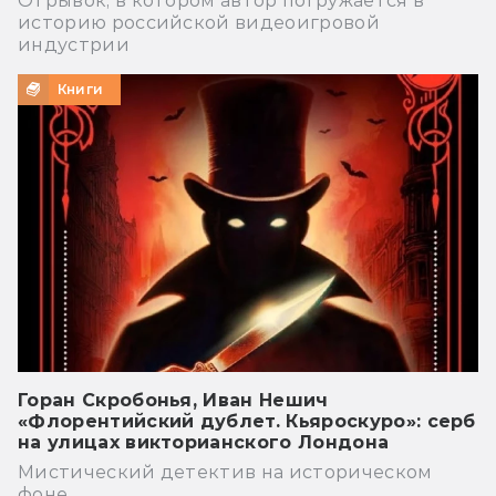
Отрывок, в котором автор погружается в
историю российской видеоигровой
индустрии
Книги
Горан Скробонья, Иван Нешич
«Флорентийский дублет. Кьяроскуро»: серб
на улицах викторианского Лондона
Мистический детектив на историческом
фоне