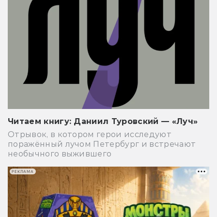
Читаем книгу: Даниил Туровский — «Луч»
Отрывок, в котором герои исследуют
поражённый лучом Петербург и встречают
необычного выжившего
РЕКЛАМА