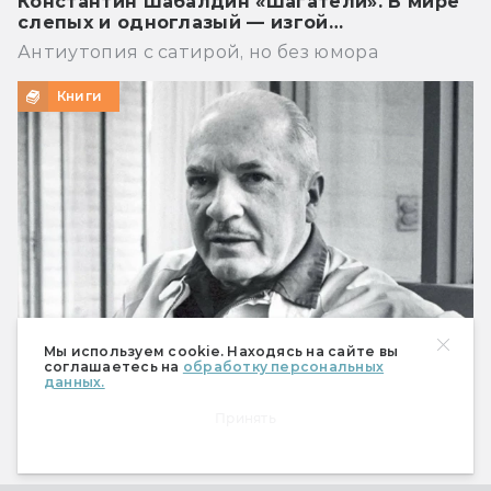
Константин Шабалдин «Шагатели». В мире
слепых и одноглазый — изгой…
Антиутопия с сатирой, но без юмора
Книги
Мы используем cookie. Находясь на сайте вы
соглашаетесь на
обработку персональных
данных.
Что предсказал Роберт Хайнлайн
Принять
Мобильный телефон, робот-пылесос и Илон
Маск