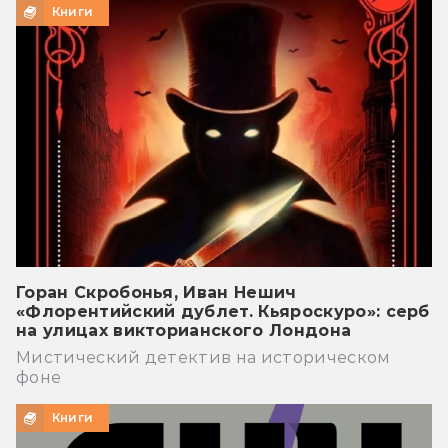
Книги
Горан Скробонья, Иван Нешич
«Флорентийский дублет. Кьяроскуро»: серб
на улицах викторианского Лондона
Мистический детектив на историческом
фоне
Книги