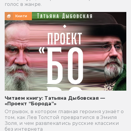
голос в жанре.
Книги
Читаем книгу: Татьяна Дыбовская —
«Проект “Борода”»
Отрывок, в котором главная героиня узнаёт о
том, как Лев Толстой превратился в Эмиля
Золя, и чем развлекались русские классики
без интернета