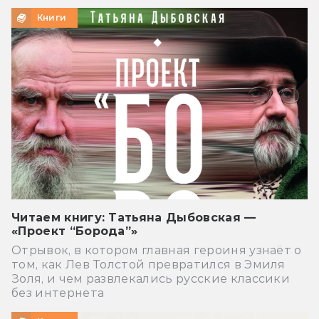
Книги
Читаем книгу: Татьяна Дыбовская —
«Проект “Борода”»
Отрывок, в котором главная героиня узнаёт о
том, как Лев Толстой превратился в Эмиля
Золя, и чем развлекались русские классики
без интернета