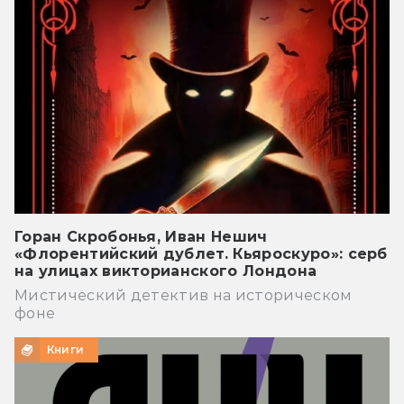
Горан Скробонья, Иван Нешич
«Флорентийский дублет. Кьяроскуро»: серб
на улицах викторианского Лондона
Мистический детектив на историческом
фоне
Книги