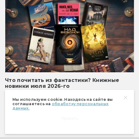
Что почитать из фантастики? Книжные
новинки июля 2026-го
Фантастические книги июля: от двух Вулфов
Мы используем cookie. Находясь на сайте вы
до Лавкрафта в космосе
соглашаетесь на
обработку персональных
данных.
Показать ещё
Принять