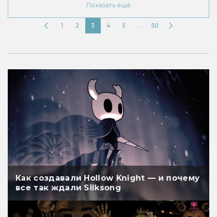
Показать ещё
1
2
3
4
5
...
50
Как создавали Hollow Knight — и почему
все так ждали Silksong