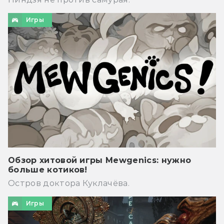
Игры
Обзор хитовой игры Mewgenics: нужно
больше котиков!
Остров доктора Куклачёва.
Игры