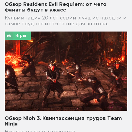
Обзор Resident Evil Requiem: от чего
фанаты будут в ужасе
Кульминация 20 лет серии, лучшие находки и
самое трудное испытание для знатока.
Игры
Обзор Nioh 3. Квинтэссенция трудов Team
Ninja
Ниндзя не против самурая.