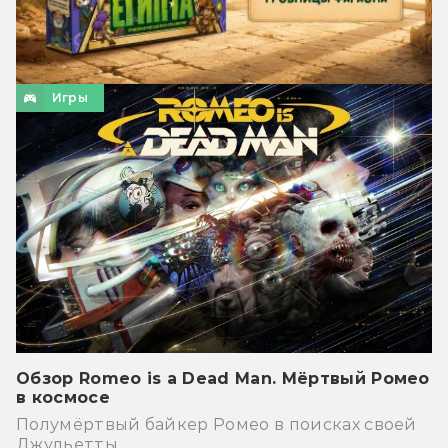
Игры
Обзор Romeo is a Dead Man. Мёртвый Ромео
в космосе
Полумёртвый байкер Ромео в поисках своей
Джульетты.