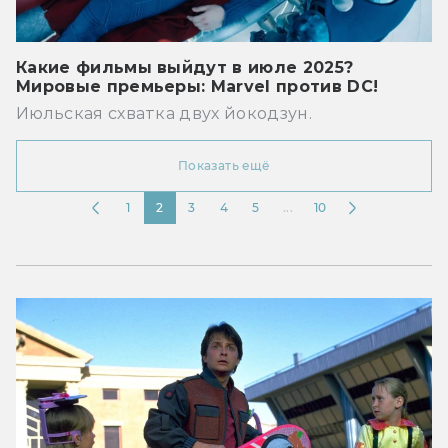
Какие фильмы выйдут в июле 2025?
Мировые премьеры: Marvel против DC!
Июльская схватка двух йокодзун.
Показать ещё
1
2
3
4
5
...
10