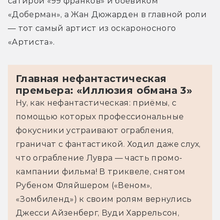
сатирой «99 франков» и боевиком 
«Доберман», а Жан Дюжарден в главной роли 
— тот самый артист из оскароносного 
«Артиста».
Главная нефантастическая
премьера: «Иллюзия обмана 3»
Ну, как нефантастическая: приёмы, с 
помощью которых профессиональные 
фокусники устраивают ограбления, 
граничат с фантастикой. Ходил даже слух, 
что ограбление Лувра — часть промо-
кампании фильма! В триквеле, снятом 
Рубеном Фляйшером («Веном», 
«Зомбиленд») к своим ролям вернулись 
Джесси Айзенберг, Вуди Харрельсон, 