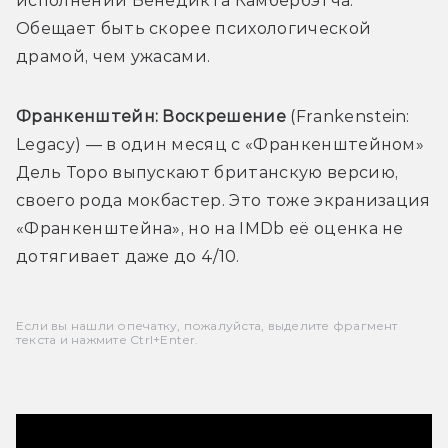
исполнении Бенедикта Камбербэтча. 
Обещает быть скорее психологической 
драмой, чем ужасами.
Франкенштейн: Воскрешение
 (Frankenstein: 
Legacy) — в один месяц с «Франкенштейном» 
Дель Торо выпускают британскую версию, 
своего рода мокбастер. Это тоже экранизация 
«Франкенштейна», но на IMDb её оценка не 
дотягивает даже до 4/10.
Если вы нашли опечатку, пожалуйста, выделите фрагмент
текста и нажмите Ctrl+Enter.