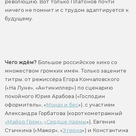
революцию. Вот только Платонов почти 
ничего не помнит и с трудом адаптируется к 
будущему.
Трейлер
Чего ждём?
 Большое российское кино со 
множеством громких имён. Только зацените 
титры: от режиссёра Егора Кончаловского 
(«На Луне», «Антикиллер») по сценарию 
покойного Юрия Арабова («Господин 
оформитель», «
Монах и бес
»), с участием 
Александра Горбатова (короткометражный 
«Майор Гром»
, 
«Сердце пармы
»), Евгения 
Стычкина («Мажор», «
Этерна
») и Константина 