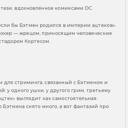
тези, вдохновлённое комиксами DC.
 если бы Бэтмен родился в империи ацтеков». 
жокер — жрецом, приносящим человеческие 
стадором Кортесом.
рейлер
 для стриминга, связанный с Бэтменом и 
 у одного ушки, у другого грим, третьему 
ацтек» выглядит как самостоятельная 
 Бэтмена снято много, а вот фантазий про 