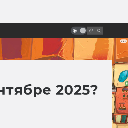
от
«Чёрный котёл»: хроника неудач
тёмного фэнтези от Disney
нтябре 2025?