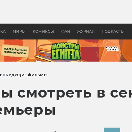
оздавались «Страшилы»:
«Одиссея» Нолана: что эт
, без которого не было
фильм сделал с Гомером и
ластелина колец»
Древней Грецией
УКА
МИРЫ
КОМИКСЫ
ФАН
ЖУРНАЛ
ПОДКАСТЫ
Ь
#
БУДУЩИЕ ФИЛЬМЫ
ы смотреть в се
емьеры