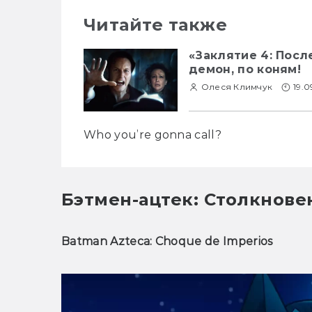
Читайте также
«Заклятие 4: Посл
демон, по коням!
Олеся Климчук
19.0
Who you’re gonna call?
Бэтмен-ацтек: Столкнов
Batman Azteca: Choque de Imperios