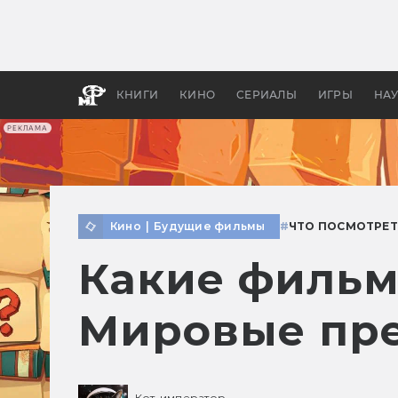
Как с
фильм
бы «В
КНИГИ
КИНО
СЕРИАЛЫ
ИГРЫ
НА
РЕКЛАМА
Кино
|
Будущие фильмы
#
ЧТО ПОСМОТРЕТ
Какие фильм
Мировые пр
Кот-император