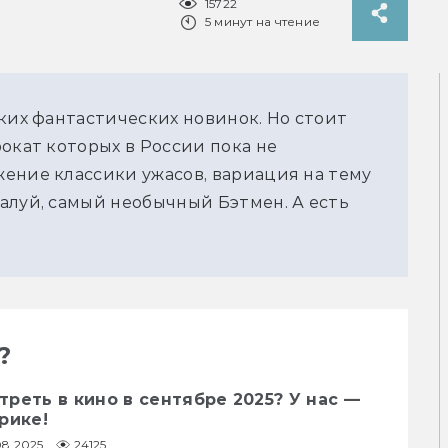
15722
5 минут на чтение
ких фантастических новинок. Но стоит 
окат которых в России пока не 
ение классики ужасов, вариация на тему 
алуй, самый необычный Бэтмен. А есть 
?
реть в кино в сентябре 2025? У нас —
рике!
08.2025
24125