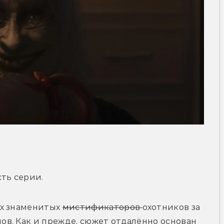
ть серии.
х знаменитых 
мистификаторов 
охотников за 
в. Как и прежде, сюжет отдалённо основан 