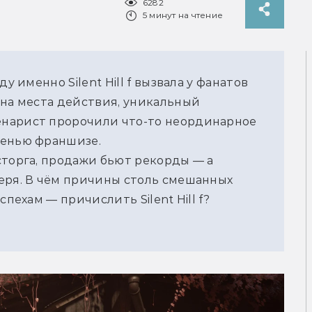
6282
5 минут на чтение
у именно Silent Hill f вызвала у фанатов 
на места действия, уникальный 
нарист пророчили что-то неординарное 
сенью франшизе. 
торга, продажи бьют рекорды — а 
еря. В чём причины столь смешанных 
пехам — причислить Silent Hill f? 