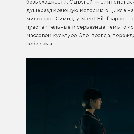
безысходности. С другой — синтоистски
душераздирающую историю о цикле нас
миф клана Симидзу. Silent Hill f заранее
чувствительные и серьёзные темы, о ко
массовой культуре. Это, правда, порожд
себе сама.