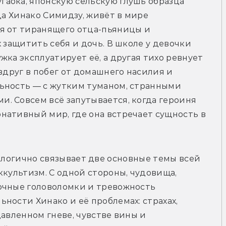
аока, японскую сельскую глушь образца 
ца Хинако Симидзу, живёт в мире 
я от тиранящего отца-пьяницы и 
 защитить себя и дочь. В школе у девочки 
ка эксплуатирует её, а другая тихо ревнует 
вдруг в побег от домашнего насилия и 
ьность — с жутким туманом, странными 
. Совсем всё запутывается, когда героиня 
ативный мир, где она встречает сущность в 
 она логично связывает две основные темы всей 
ккультизм. С одной стороны, чудовища, 
очные головоломки и тревожность 
ности Хинако и её проблемах: страхах, 
авленном гневе, чувстве вины и 