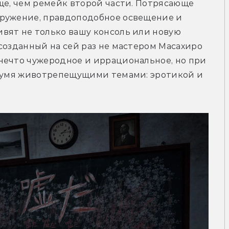
ще, чем ремейк второй части. Потрясающе 
ружение, правдоподобное освещение и 
вят не только вашу консоль или новую 
созданный на сей раз не мастером Масахиро 
нечто чужеродное и иррациональное, но при 
двумя животрепещущими темами: эротикой и 