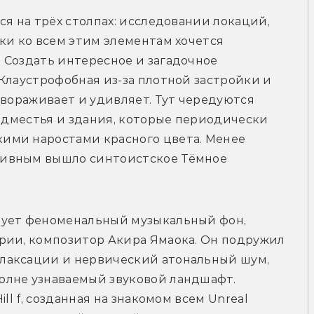
я на трёх столпах: исследовании локаций, 
ки ко всем этим элементам хочется 
Создать интересное и загадочное 
Клаустрофобная из-за плотной застройки и 
авораживает и удивляет. Тут чередуются 
редместья и здания, которые периодически 
ими наростами красного цвета. Менее 
ивным вышло синтоистское Тёмное 
вует феноменальный музыкальный фон, 
рии, композитор Акира Ямаока. Он подружил 
лаксации и нервический атональный шум, 
лне узнаваемый звуковой ландшафт. 
ll f, созданная на знакомом всем Unreal 