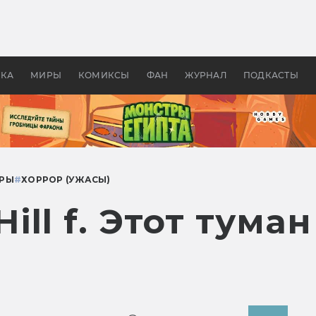
 фильмы смотреть в
Как создавались «Страшил
те 2026? В мире —
фильм, без которого не б
липсис, в России —
бы «Властелина колец»
ие комедии
УКА
МИРЫ
КОМИКСЫ
ФАН
ЖУРНАЛ
ПОДКАСТЫ
ГРЫ
#
ХОРРОР (УЖАСЫ)
Hill f. Этот тума