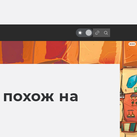
ы»:
Самые странные мультфильмы
ыло
про Бэтмена: Брюс Ли, фурри и
Лавкрафт
н похож на