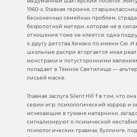
выдуманный шахтёрский посёлок Эбисуг
1960-х. Главная героиня, старшеклассни
бесконечных семейных проблем, страда
безропотной матери, которая не в силах
отношения тоже не клеятся: одна подруж
к другу детства Хинако по имени Сю. И 
школьные распри вторгается иная реал
монстрами и потусторонними явлениями
попадает в Тёмное Святилище — альтерн
лисьей маске.
Главная заслуга Silent Hill f в том, что
серии игр: психологический хоррор и о
исчезающие в тумане напарники, загад
сигнализируют о психической нестабиль
психологических травмах, буллинге, под