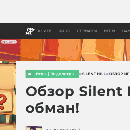
Какие
авгус
апока
детск
КНИГИ
КИНО
СЕРИАЛЫ
ИГРЫ
НА
РЕКЛАМА
Игры
|
Видеоигры
#
SILENT HILL
#
ОБЗОР И
Обзор Silent 
обман!
Данил Ряснянский