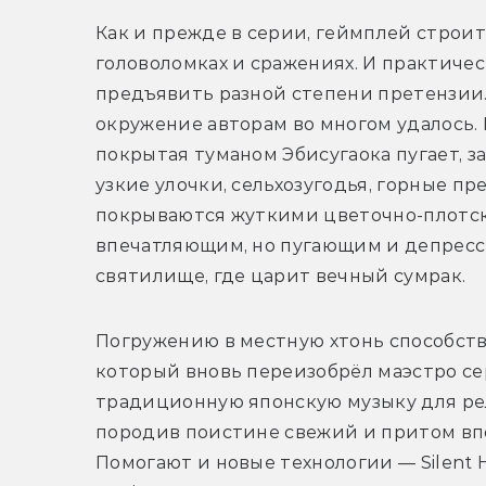
Как и прежде в серии, геймплей строитс
головоломках и сражениях. И практичес
предъявить разной степени претензии. 
окружение авторам во многом удалось. 
покрытая туманом Эбисугаока пугает, з
узкие улочки, сельхозугодья, горные п
покрываются жуткими цветочно-плотск
впечатляющим, но пугающим и депресс
святилище, где царит вечный сумрак. 
Погружению в местную хтонь способст
который вновь переизобрёл маэстро се
традиционную японскую музыку для ре
породив поистине свежий и притом впо
Помогают и новые технологии — Silent Hi