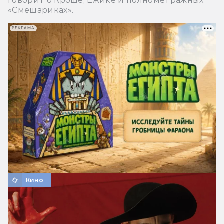
говорит о Кроше, Ёжике и полнометражных
«Смешариках».
РЕКЛАМА
Кино