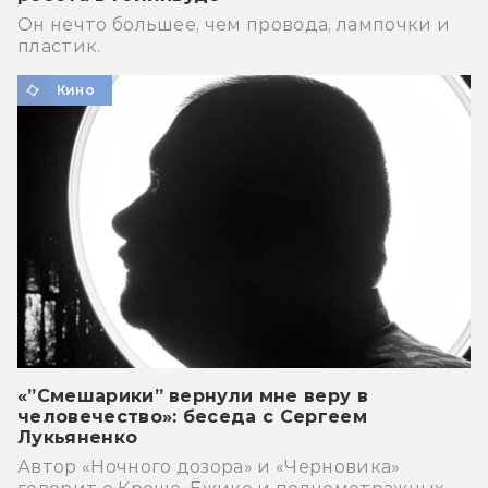
Он нечто большее, чем провода, лампочки и
пластик.
Кино
«”Смешарики” вернули мне веру в
человечество»: беседа с Сергеем
Лукьяненко
Автор «Ночного дозора» и «Черновика»