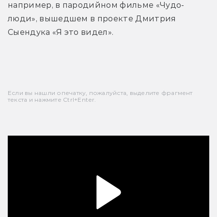
например, в пародийном фильме «Чудо-
люди», вышедшем в проекте Дмитрия 
Сыендука «Я это видел».
Если вы нашли опечатку, пожалуйста, выделите фрагмент
текста и нажмите Ctrl+Enter.