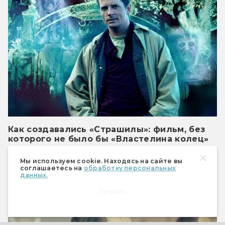
Как создавались «Страшилы»: фильм, без
которого не было бы «Властелина колец»
В честь 30-летия фильма Кирилл
Мы используем cookie. Находясь на сайте вы
Размыслович рассказывает историю его
соглашаетесь на
обработку персональных
появления.
данных.
Принять
Кино