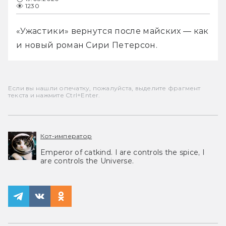
1230
«Ужастики» вернутся после майских — как 
и новый роман Сири Петерсон.
Если вы нашли опечатку, пожалуйста, выделите фрагмент
текста и нажмите Ctrl+Enter.
Кот-император
Emperor of catkind. I are controls the spice, I
are controls the Universe.