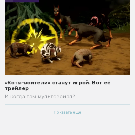
«Коты-воители» станут игрой. Вот её
трейлер
И когда там мультсериал?
Показать ещё