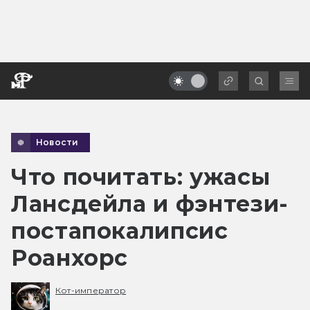
Новости
Что почитать: ужасы
Лансдейла и фэнтези-
постапокалипсис
Роанхорс
Кот-император