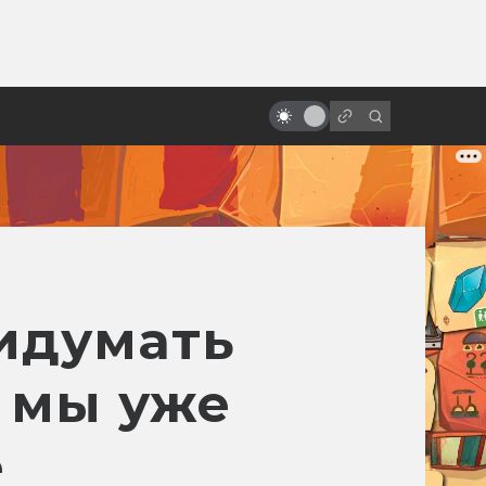
ы»:
ыло
Зло под солнцем: 5 безумных
фильмов ужасов из Индонезии
идумать
а мы уже
е