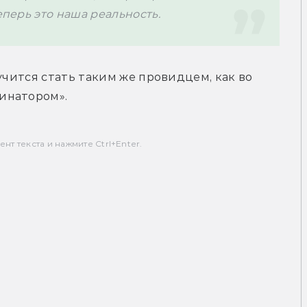
еперь это наша реальность. 
учится стать таким же провидцем, как во 
инатором».
т текста и нажмите Ctrl+Enter.