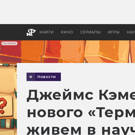
Какие
авгус
апока
детск
КНИГИ
КИНО
СЕРИАЛЫ
ИГРЫ
НА
РЕКЛАМА
Новости
Джеймс Кэме
нового «Тер
живем в нау