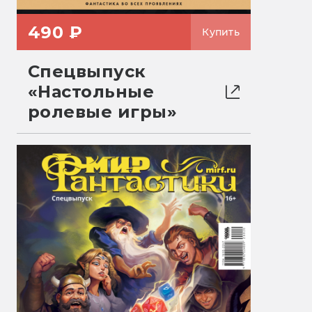
490 ₽
Купить
Спецвыпуск
«Настольные
ролевые игры»