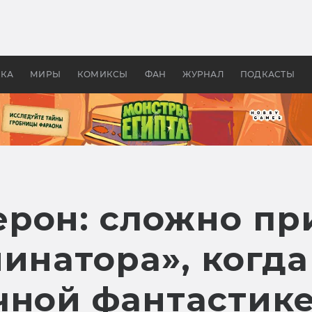
 фильмы смотреть в
Как создавались «Страшил
те 2026? В мире —
фильм, без которого не б
липсис, в России —
бы «Властелина колец»
ие комедии
УКА
МИРЫ
КОМИКСЫ
ФАН
ЖУРНАЛ
ПОДКАСТЫ
рон: сложно пр
минатора», когд
чной фантастик