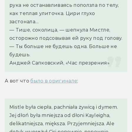
рука не останавливаясь поползла по телу, 
как теплая улиточка. Цири глухо 
застонала…
— Тише, соколица, — шепнула Мистле, 
осторожно подсовывая ей руку под голову. 
— Ты больше не будешь одна. Больше не 
будешь.
Анджей Сапковский, «Час презрения»
А вот что 
было в оригинале
:
Mistle była ciepła, pachniała żywicą i dymem. 
Jej dłoń była mniejsza od dłoni Kayleigha, 
delikatniejsza, miększa. Przyjemniejsza. Ale 
dotyk wyprężył Ciri ponownie, ponownie 