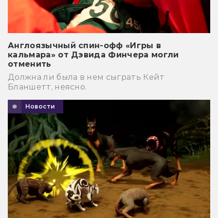
Англоязычный спин-офф «Игры в
кальмара» от Дэвида Финчера могли
отменить
Должна ли была в нем сыграть Кейт
Бланшетт, неясно.
Новости