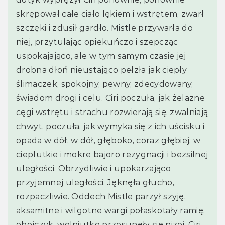
skrępował całe ciało lękiem i wstrętem, zwarł 
szczęki i zdusił gardło. Mistle przywarła do 
niej, przytulając opiekuńczo i szepcząc 
uspokajająco, ale w tym samym czasie jej 
drobna dłoń nieustająco pełzła jak ciepły 
ślimaczek, spokojny, pewny, zdecydowany, 
świadom drogi i celu. Ciri poczuła, jak żelazne 
cęgi wstrętu i strachu rozwierają się, zwalniają 
chwyt, poczuła, jak wymyka się z ich uścisku i 
opada w dół, w dół, głęboko, coraz głębiej, w 
cieplutkie i mokre bajoro rezygnacji i bezsilnej 
uległości. Obrzydliwie i upokarzająco 
przyjemnej uległości. Jęknęła głucho, 
rozpaczliwie. Oddech Mistle parzył szyję, 
aksamitne i wilgotne wargi połaskotały ramię, 
obojczyk, wolniutko przesunęły się niżej. Ciri 