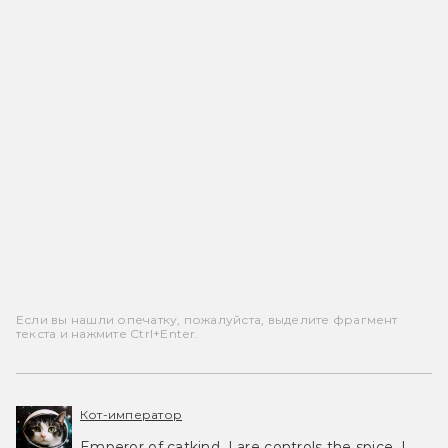
Если вы нашли опечатку, пожалуйста, выделите фрагмент
текста и нажмите Ctrl+Enter.
Кот-император
Emperor of catkind. I are controls the spice, I