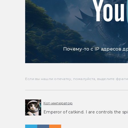
Почему-то с IP адресов д
Если вы нашли опечатку, пожалуйста, выделите фрагмен
Кот-император
Emperor of catkind. I are controls the spi