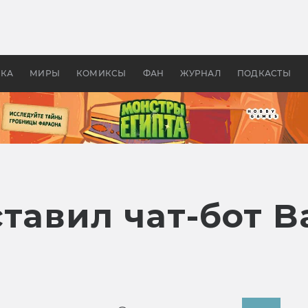
 фильмы смотреть в
Как создавались «Страшил
те 2026? В мире —
фильм, без которого не б
липсис, в России —
бы «Властелина колец»
ие комедии
УКА
МИРЫ
КОМИКСЫ
ФАН
ЖУРНАЛ
ПОДКАСТЫ
тавил чат-бот B