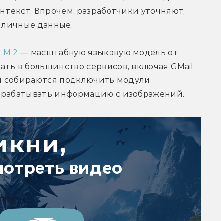
нтекст. Впрочем, разработчики уточняют, 
и личные данные.
LM 2
 — масштабную языковую модель от 
ть в большинство сервисов, включая GMail 
ки собираются подключить модули 
обрабатывать информацию с изображений.
икни,
мотреть видео