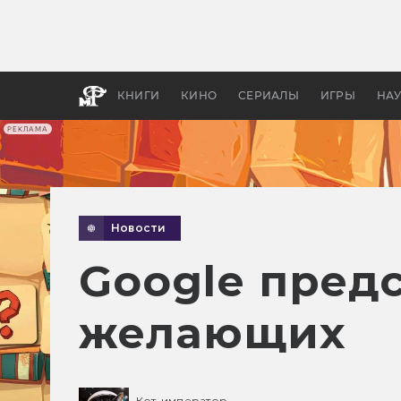
Какие
авгус
апока
детск
КНИГИ
КИНО
СЕРИАЛЫ
ИГРЫ
НА
РЕКЛАМА
Новости
Google предс
желающих
Кот-император