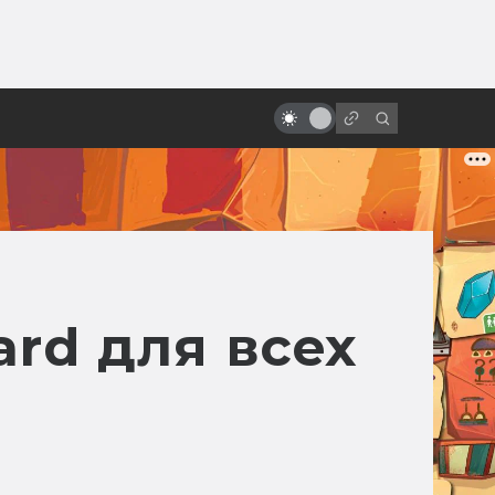
ы»:
ыло
Кто станет новым Миядзаки?
ard для всех