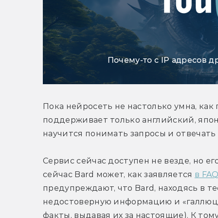
Почему-то с IP адресов д
Пока нейросеть не настолько умна, как 
поддерживает только английский, японс
научится понимать запросы и отвечать 
Сервис сейчас доступен не везде, но его
сейчас Bard может, как заявляется 
в FA
предупреждают, что Bard, находясь в т
недостоверную информацию и «галлюци
факты, выдавая их за настоящие). К тому