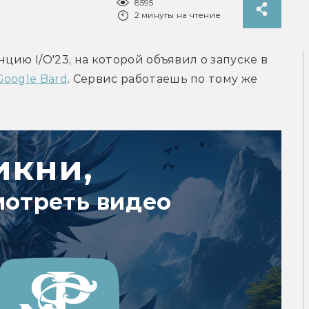
8595
2 минуты на чтение
ию I/O'23, на которой объявил о запуске в 
Google Bard
. Сервис работаешь по тому же 
икни,
мотреть видео