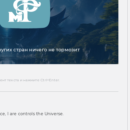
ругих стран ничего не тормозит
т текста и нажмите Ctrl+Enter.
ce, I are controls the Universe.