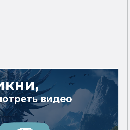
икни,
мотреть видео