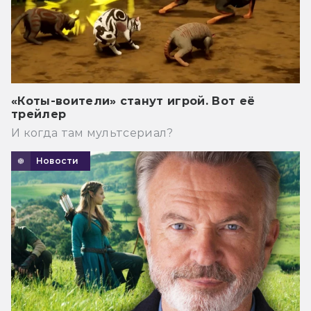
«Коты-воители» станут игрой. Вот её
трейлер
И когда там мультсериал?
Новости