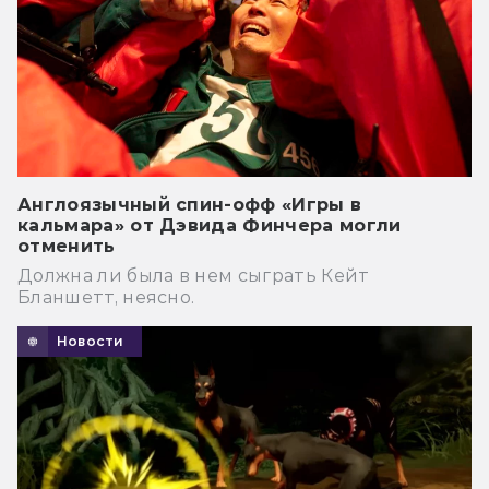
Англоязычный спин-офф «Игры в
кальмара» от Дэвида Финчера могли
отменить
Должна ли была в нем сыграть Кейт
Бланшетт, неясно.
Новости