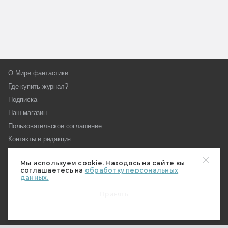
О Мире фантастики
Где купить журнал?
Подписка
Наш магазин
Пользовательское соглашение
Контакты и редакция
Реклама на «Мире фантастики»
Мы используем cookie. Находясь на сайте вы
Как стать автором МирФ
соглашаетесь на
обработку персональных
данных.
Награды «Мира фантастики»
Вопросы редакции
Принять
Форум МирФ