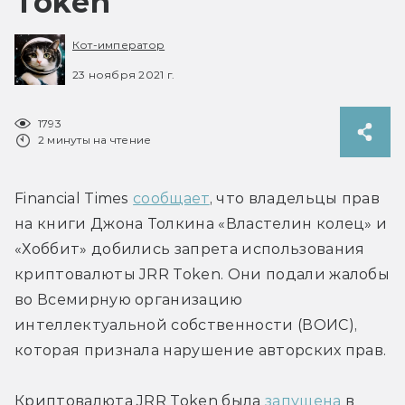
Token
Кот-император
23 ноября 2021 г.
1793
2 минуты на чтение
Financial Times 
сообщает
, что владельцы прав 
на книги Джона Толкина «Властелин колец» и 
«Хоббит» добились запрета использования 
криптовалюты JRR Token. Они подали жалобы 
во Всемирную организацию 
интеллектуальной собственности (ВОИС), 
которая признала нарушение авторских прав.
Криптовалюта JRR Token была 
запущена
 в 