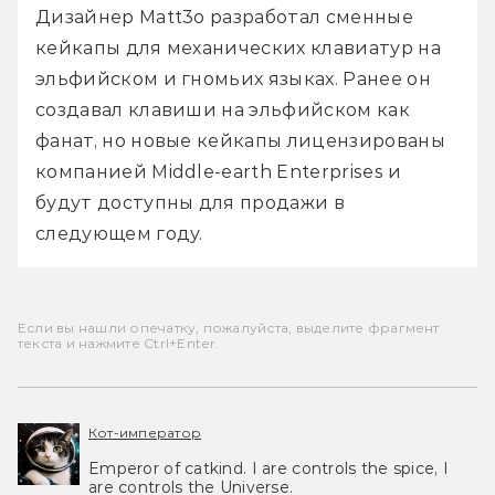
Дизайнер Matt3o разработал сменные 
кейкапы для механических клавиатур на 
эльфийском и гномьих языках. Ранее он 
создавал клавиши на эльфийском как 
фанат, но новые кейкапы лицензированы 
компанией Middle-earth Enterprises и 
будут доступны для продажи в 
следующем году.
Если вы нашли опечатку, пожалуйста, выделите фрагмент
текста и нажмите Ctrl+Enter.
Кот-император
Emperor of catkind. I are controls the spice, I
are controls the Universe.