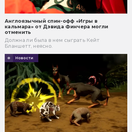
Англоязычный спин-офф «Игры в
кальмара» от Дэвида Финчера могли
отменить
Должна ли была в нем сыграть Кейт
Бланшетт, неясно.
Новости