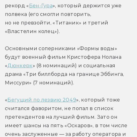
рекорд «
Бен-Гура
», который держится уже 
полвека (его смогли повторить, 
но не превзойти, «Титаник» и третий 
«Властелин колец»).
Основными соперниками «Формы воды» 
будут военный фильм Кристофера Нолана 
«
Дюнкерк
» (8 номинаций) и социальная 
драма «Три биллборда на границе Эббинга, 
Миссури» (7 номинаций).
«
Бегущий по лезвию 2049
», который тоже 
считался фаворитом, не попал в список 
претендентов на лучший фильм. Зато он 
имеет шансы на пять «Оскаров», в том числе 
очень заслуженные — за работу оператора и 