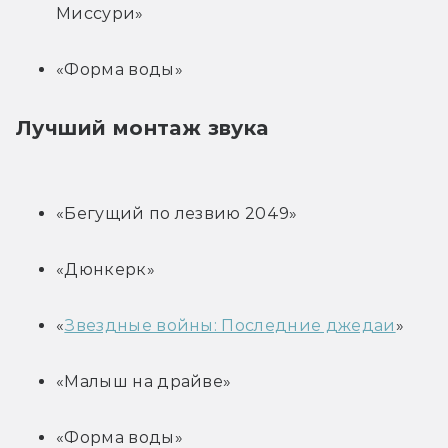
Миссури»
«Форма воды»
Лучший монтаж звука
«Бегущий по лезвию 2049»
«Дюнкерк»
«
Звездные войны: Последние джедаи
»
«Малыш на драйве»
«Форма воды»