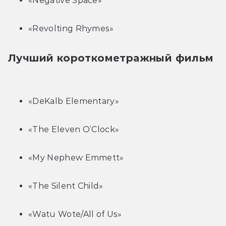
«Negative Space»
«Revolting Rhymes»
Лучший короткометражный фильм
«DeKalb Elementary»
«The Eleven O’Clock»
«My Nephew Emmett»
«The Silent Child»
«Watu Wote/All of Us»