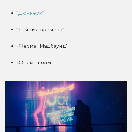
"
Дюнкерк
"
"Темные времена"
«Ферма "Мадбаунд"
«Форма воды»