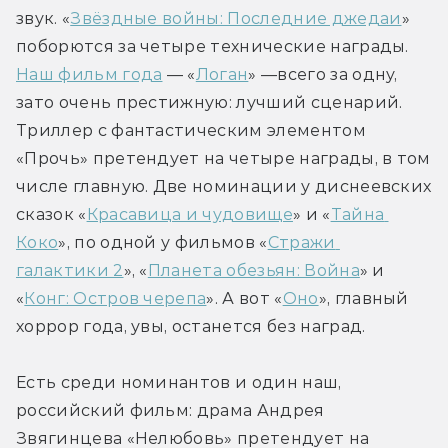
звук. «
Звёздные войны: Последние джедаи
» 
поборются за четыре технические награды. 
Наш фильм года
 — «
Логан
» —всего за одну, 
зато очень престижную: лучший сценарий. 
Триллер с фантастическим элементом 
«Прочь» претендует на четыре награды, в том 
числе главную. Две номинации у диснеевских 
сказок «
Красавица и чудовище
» и «
Тайна 
Коко
», по одной у фильмов «
Стражи 
галактики 2
», «
Планета обезьян: Война
» и 
«
Конг: Остров черепа
». А вот «
Оно
», главный 
хоррор года, увы, останется без наград.
Есть среди номинантов и один наш, 
российский фильм: драма Андрея 
Звягинцева «Нелюбовь» претендует на 