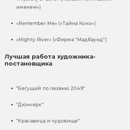
именем»)
«Remember Me» («Тайна Коко»)
«Mighty River» («Ферма "Мадбаунд")
Лучшая работа художника-
постановщика
"Бегущий по лезвию 2049"
"Дюнкерк"
"Красавица и чудовище"