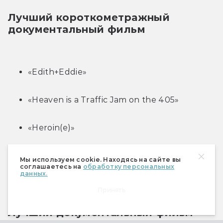
Лучший короткометражный 
документальный фильм
«Edith+Eddie»
«Heaven is a Traffic Jam on the 405»
«Heroin(e)»
«Knife Skills»
Мы используем cookie. Находясь на сайте вы
соглашаетесь на
обработку персональных
данных.
«Traffic Stop»
Принять
Лучший документальный фильм