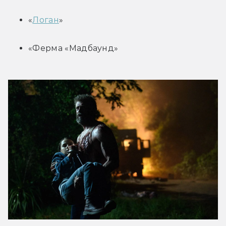
«
Логан
»
«Ферма «Мадбаунд»