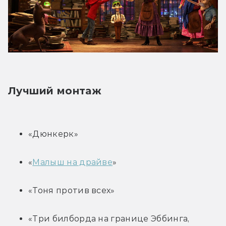
Лучший монтаж
«Дюнкерк»
«
Малыш на драйве
»
«Тоня против всех»
«Три билборда на границе Эббинга, 