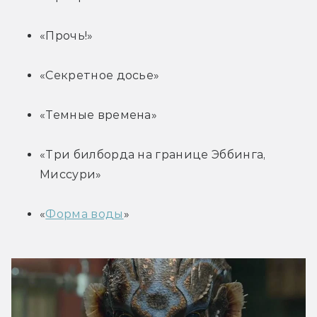
«Прочь!»
«Секретное досье»
«Темные времена»
«Три билборда на границе Эббинга, 
Миссури»
«
Форма воды
»