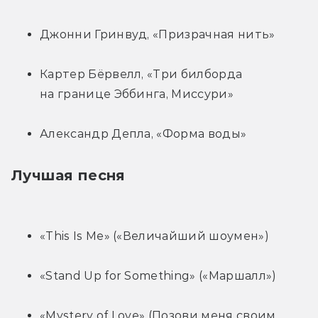
Джонни Гринвуд, «Призрачная нить»
Картер Бёрвелл, «Три билборда 
на границе Эббинга, Миссури»
Александр Депла, «Форма воды»
Лучшая песня
«This Is Me» («Величайший шоумен»)
«Stand Up for Something» («Маршалл»)
«Mystery of Love» (Позови меня своим 