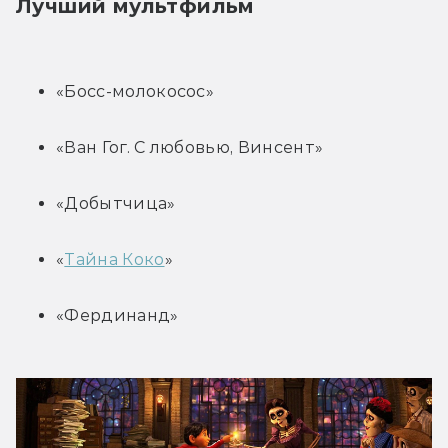
Лучший мультфильм
«Босс-молокосос»
«Ван Гог. С любовью, Винсент»
«Добытчица»
«
Тайна Коко
»
«Фердинанд»