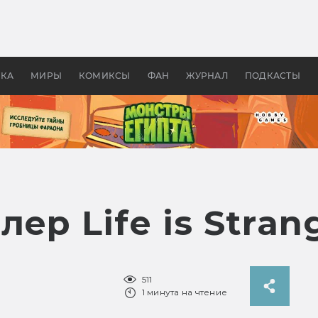
 фильмы смотреть в
Как создавались «Страшил
те 2026? В мире —
фильм, без которого не б
липсис, в России —
бы «Властелина колец»
ие комедии
УКА
МИРЫ
КОМИКСЫ
ФАН
ЖУРНАЛ
ПОДКАСТЫ
ер Life is Stran
511
1 минута на чтение