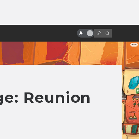
ы»:
ыло
Крутейшие бои на световых
мечах: топ-10
ge: Reunion