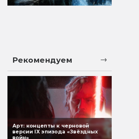
Рекомендуем
Арт: концепты к черновой
версии IX эпизода «Звёздных
войн»