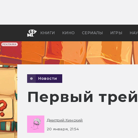
Какие
авгус
апока
детск
КНИГИ
КИНО
СЕРИАЛЫ
ИГРЫ
НА
РЕКЛАМА
Новости
Первый трейл
Дмитрий Кинский
20 января, 21:54