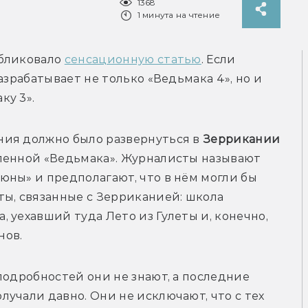
1368
1 минута на чтение
бликовало 
сенсационную статью
. Если 
азрабатывает не только «Ведьмака 4», но и 
ия должно было развернуться в 
Зеррикании 
ленной «Ведьмака». Журналисты называют 
ны» и предполагают, что в нём могли бы 
ы, связанные с Зерриканией: школа 
 уехавший туда Лето из Гулеты и, конечно, 
подробностей они не знают, а последние 
учали давно. Они не исключают, что с тех 