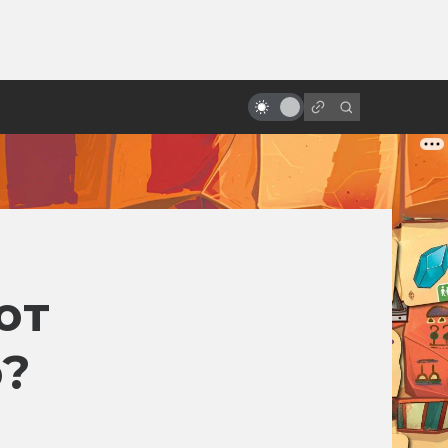
ы»:
Вечная любовь: фантастика в
ыло
мелодрамах и романтических
комедиях
ют
?