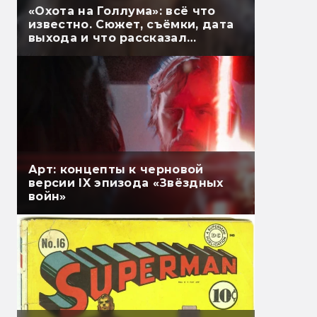
«Охота на Голлума»: всё что
известно. Сюжет, съёмки, дата
выхода и что рассказал
Гэндальф
Арт: концепты к черновой
версии IX эпизода «Звёздных
войн»