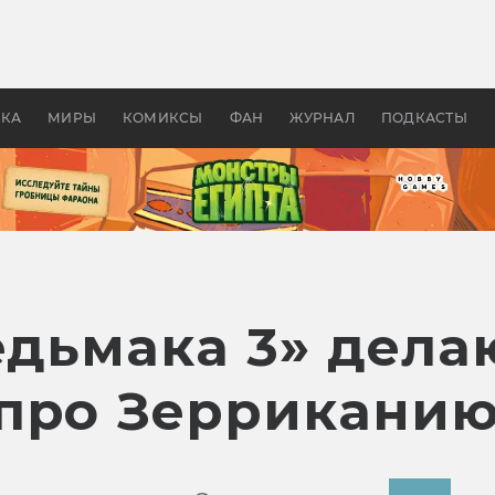
 фильмы смотреть в
Как создавались «Страшил
те 2026? В мире —
фильм, без которого не б
липсис, в России —
бы «Властелина колец»
ие комедии
УКА
МИРЫ
КОМИКСЫ
ФАН
ЖУРНАЛ
ПОДКАСТЫ
едьмака 3» дела
про Зерриканию