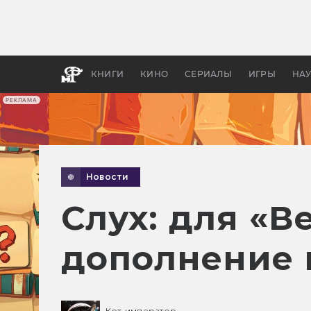
Какие
авгус
апока
детск
КНИГИ
КИНО
СЕРИАЛЫ
ИГРЫ
НА
РЕКЛАМА
Новости
Слух: для «В
дополнение 
Кот-император