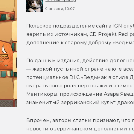
9 января, 10:07
Польское подразделение сайта IGN опу
верить их источникам, CD Projekt Red р
По данным издания, действие дополнен
— жаркой пустынной стране на юге все
потенциальное DLC «Ведьмак в стиле Дю
сыграть свою роль персонажи и элемент
Мантикоры, происхождение Азара Яведа,
Впрочем, авторы статьи признают, что 
новости о зерриканском дополнении пол