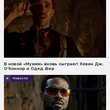
В новой «Мумии» вновь сыграют Кевин Дж.
О’Коннор и Одед Фер
Новости