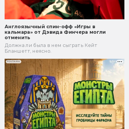
Англоязычный спин-офф «Игры в
кальмара» от Дэвида Финчера могли
отменить
Должна ли была в нем сыграть Кейт
Бланшетт, неясно.
РЕКЛАМА