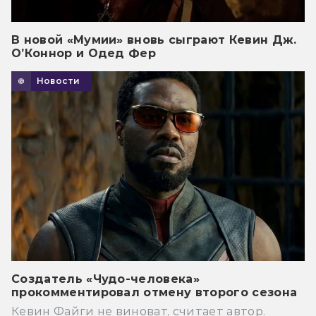
В новой «Мумии» вновь сыграют Кевин Дж.
О’Коннор и Одед Фер
Новости
Создатель «Чудо-человека»
прокомментировал отмену второго сезона
Кевин Файги не виноват, считает автор.