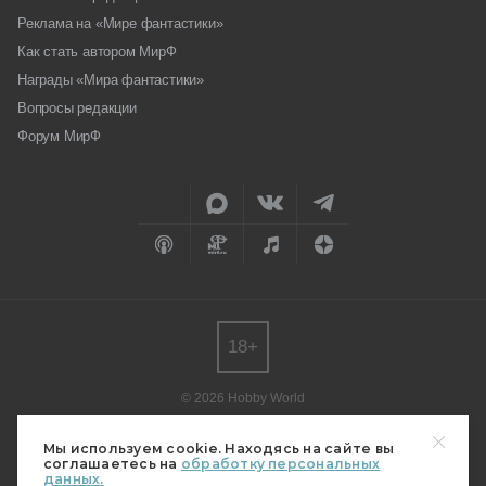
Реклама на «Мире фантастики»
Как стать автором МирФ
Награды «Мира фантастики»
Вопросы редакции
Форум МирФ
18+
© 2026 Hobby World
Любое использование материалов допускается только с согласия
редакции.
Мы используем cookie. Находясь на сайте вы
соглашаетесь на
обработку персональных
Мнение авторов может не совпадать с мнением редакции.
данных.