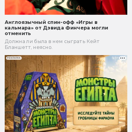
Англоязычный спин-офф «Игры в
кальмара» от Дэвида Финчера могли
отменить
Должна ли была в нем сыграть Кейт
Бланшетт, неясно.
РЕКЛАМА