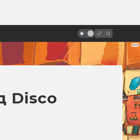
ы»:
ыло
Стимпанк: фильмы и аниме. 10
лучших и главных
 Disco