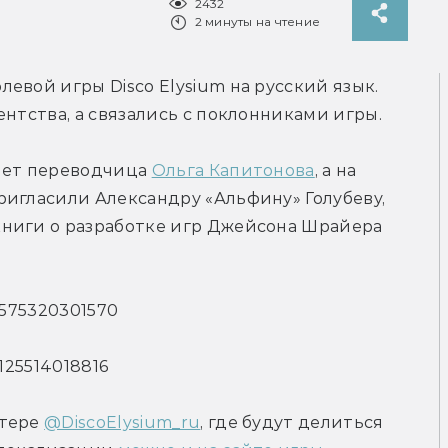
2432
2 минуты на чтение
вой игры Disco Elysium на русский язык. 
ентства, а связались с поклонниками игры.
яет переводчица 
Ольга Капитонова
, а на 
игласили Александру «Альфину» Голубеву, 
ниги о разработке игр Джейсона Шрайера 
97575320301570
9125514018816
тере 
@DiscoElysium_ru
, где будут делиться 