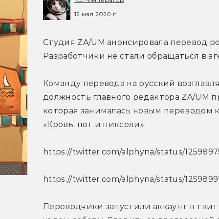
12 мая 2020 г.
Студия ZA/UM анонсировала перевод роле
Разработчики не стали обращаться в аг
Команду перевода на русский возглавл
должность главного редактора ZA/UM пр
которая занималась новым переводом к
«Кровь, пот и пиксели».
https://twitter.com/alphyna/status/12598
https://twitter.com/alphyna/status/125989
Переводчики запустили аккаунт в твит