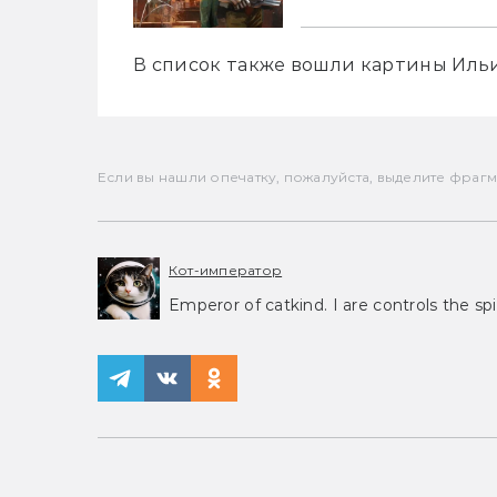
В список также вошли картины Иль
Если вы нашли опечатку, пожалуйста, выделите фрагмен
Кот-император
Emperor of catkind. I are controls the spi