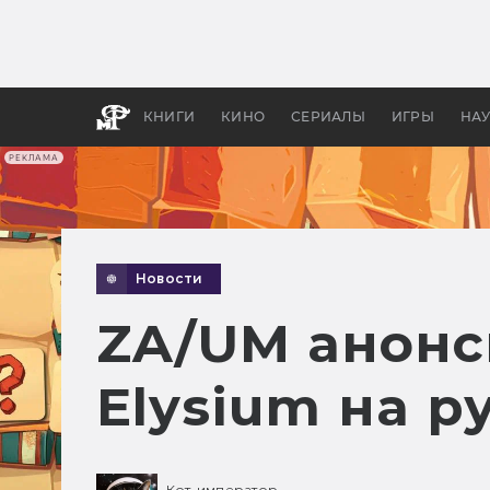
Какие
авгус
апока
детск
КНИГИ
КИНО
СЕРИАЛЫ
ИГРЫ
НА
РЕКЛАМА
Новости
ZA/UM анонс
Elysium на р
Кот-император