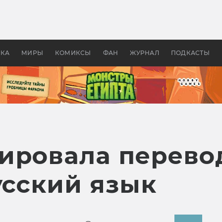
 фильмы смотреть в
Как создавались «Страшил
те 2026? В мире —
фильм, без которого не б
липсис, в России —
бы «Властелина колец»
ие комедии
УКА
МИРЫ
КОМИКСЫ
ФАН
ЖУРНАЛ
ПОДКАСТЫ
ировала перевод
усский язык