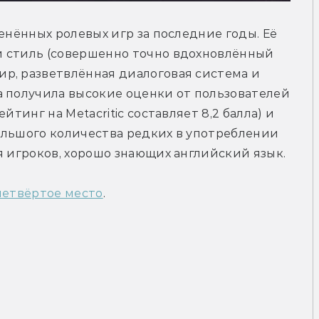
енённых ролевых игр за последние годы. Её 
 стиль (совершенно точно вдохновлённый 
р, разветвлённая диалоговая система и 
 получила высокие оценки от пользователей 
тинг на Metacritic составляет 8,2 балла) и 
большого количества редких в употреблении 
я игроков, хорошо знающих английский язык.
четвёртое место
.