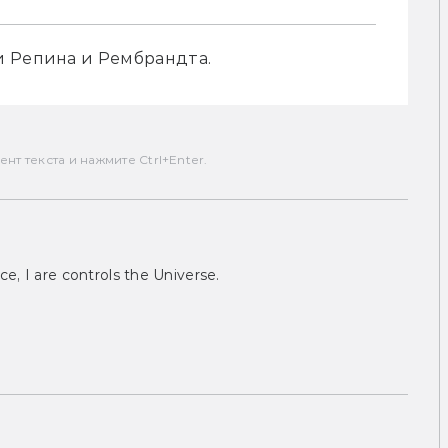
и Репина и Рембрандта.
т текста и нажмите Ctrl+Enter.
ce, I are controls the Universe.