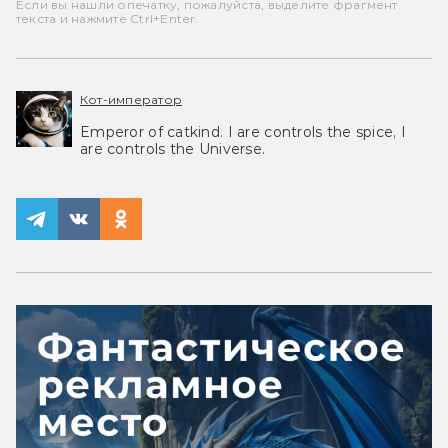
Если вы нашли опечатку, пожалуйста, выделите фрагмент
текста и нажмите Ctrl+Enter.
Кот-император
Emperor of catkind. I are controls the spice, I
are controls the Universe.