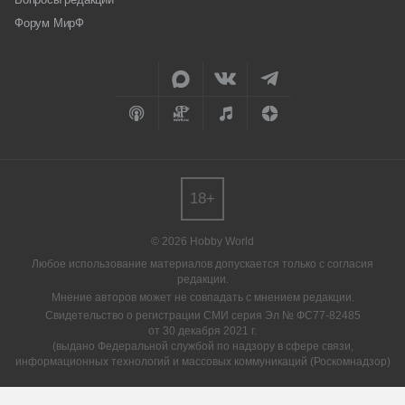
Форум МирФ
18+
© 2026 Hobby World
Любое использование материалов допускается только с согласия
редакции.
Мнение авторов может не совпадать с мнением редакции.
Свидетельство о регистрации СМИ серия Эл № ФС77-82485
от 30 декабря 2021 г.
(выдано Федеральной службой по надзору в сфере связи,
информационных технологий и массовых коммуникаций (Роскомнадзор)