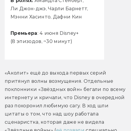
В ролях:
Амандла Стенберг,
Ли Джон-джэ, Чарли Барнетт,
Мэнни Хасинто, Дафни Кин
Премьера
: 4 июня Disney+
(8 эпизодов, ~30 минут)
«Аколит» ещё до выхода первых серий 
притянул волны возмущения. Отдельные 
поклонники «Звёздных войн» бегали по всему 
интернету и кричали, что Disney в очередной 
раз похоронил любимую сагу. В ход шли 
цитаты о том, что над шоу работала 
сценаристка, которая даже не видела 
«Звёздные войны» (
её позвали
 специально 