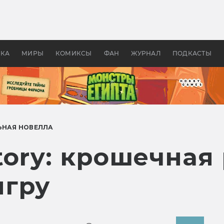
 фильмы смотреть в
Как создавались «Страшил
те 2026? В мире —
фильм, без которого не б
липсис, в России —
бы «Властелина колец»
ие комедии
УКА
МИРЫ
КОМИКСЫ
ФАН
ЖУРНАЛ
ПОДКАСТЫ
ЬНАЯ НОВЕЛЛА
tory: крошечная
игру