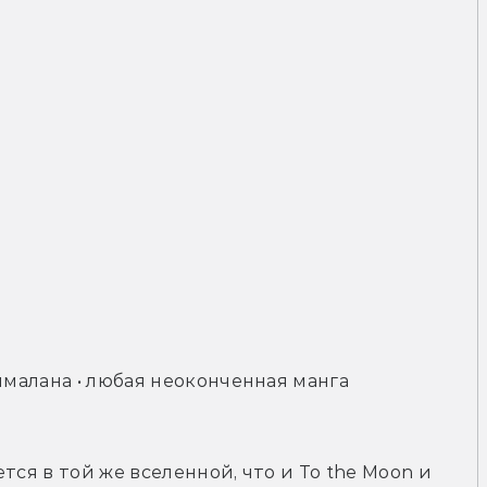
ямалана • любая неоконченная манга
ся в той же вселенной, что и To the Moon и 