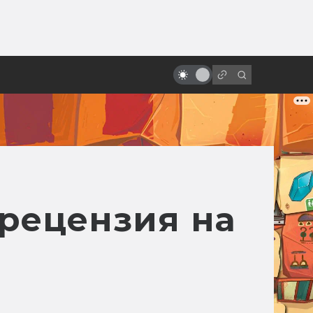
ы»:
ыло
Студия Gainax: история одной
легенды
 рецензия на