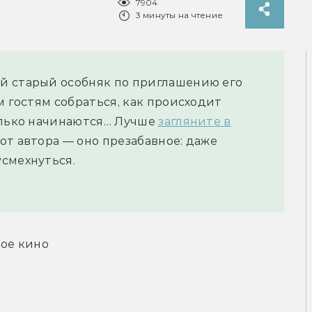
7904
3 минуты на чтение
й старый особняк по приглашению его
м гостям собраться, как происходит
олько начинаются… Лучше
загляните в
т автора — оно презабавное: даже
смехнуться.
ное кино