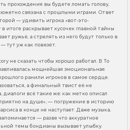
сть прохождения вы будете ломать голову, 
сюжетно связана с прошлыми играми. Ответ 
оторой — удивить игрока «вот-это-
y в итоге раскрывает кусочек главной тайны 
ет ружьё, а стрелять из него будут только в 
 тут уж как повезёт.
ry не сказать чтобы хорошо работал. В To 
анавливалась мощнейшая эмоциональная 
 прошлого ранили игроков в самое сердце. 
азоваться, а финальный твист её не 
а, диалоги всё такие же: как метко описал 
 приятно на душе», — погружение в историю 
арсиса в конце не наступает. Даже музыка, 
запоминается — разве что аккуратное 
ьной темы бондианы вызывает улыбку. 