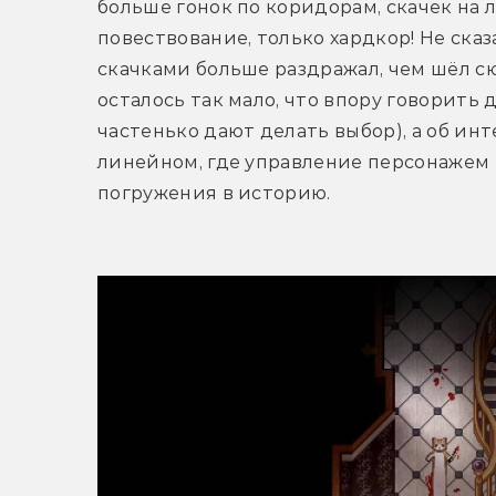
больше гонок по коридорам, скачек на 
повествование, только хардкор! Не сказа
скачками больше раздражал, чем шёл сю
осталось так мало, что впору говорить д
частенько дают делать выбор), а об ин
линейном, где управление персонажем
погружения в историю.