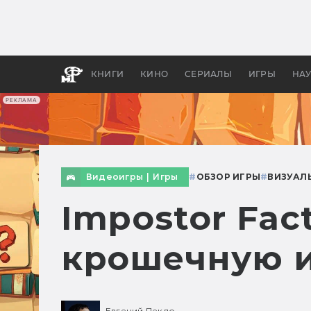
Какие
авгус
апока
детск
КНИГИ
КИНО
СЕРИАЛЫ
ИГРЫ
НА
РЕКЛАМА
Видеоигры
|
Игры
#
ОБЗОР ИГРЫ
#
ВИЗУАЛ
Impostor Fac
крошечную 
Евгений Пекло