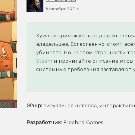
8 октября 2021 г.
Куинси приезжает в подозрительны
владельцев. Естественно, стоит все
убийство. Но на этом странности т
Steam
и прочитайте описание игры о
системные требования заставляют у
Жанр:
 визуальная новелла, интерактив
Разработчик:
 Freebird Games