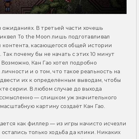
 в ожиданиях. В третьей части хочешь 
сиквел To the Moon лишь подготавливал 
ой контента, касающегося общей истории 
. Так почему бы не начать с этих 10 минут 
Возможно, Кан Гао хотел подробно 
ичности и о том, что такое реальность на 
одвести их к определённым выводам, чтобы 
е серии. В любом случае до выхода 
ессмысленно — слишком уж значительного 
масштабную картину создаёт Кан Гао.
ается как филлер — из игры начисто исчезли 
остались только ходьба да клики. Никаких 