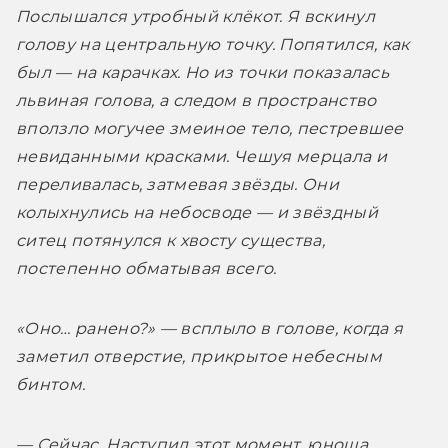
Послышался утробный клёкот. Я вскинул 
голову на центральную точку. Попятился, как 
был — на карачках. Но из точки показалась 
львиная голова, а следом в пространство 
вползло могучее змеиное тело, пестревшее 
невиданными красками. Чешуя мерцала и 
переливалась, затмевая звёзды. Они 
колыхнулись на небосводе — и звёздный 
ситец потянулся к хвосту существа, 
постепенно обматывая всего.
«Оно… ранено?» — всплыло в голове, когда я 
заметил отверстие, прикрытое небесным 
бинтом.
— Сейчас. Наступил этот момент, юноша 