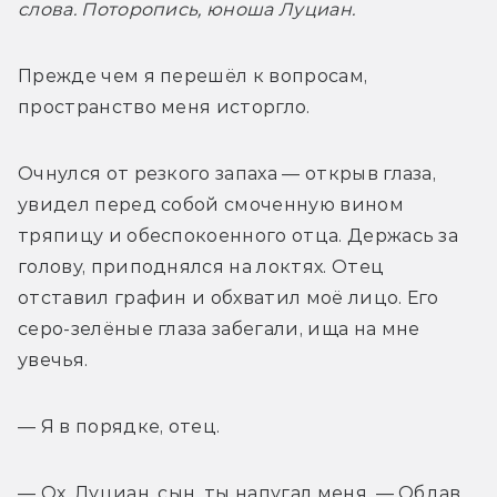
слова. Поторопись, юноша Луциан.
Прежде чем я перешёл к вопросам, 
пространство меня исторгло.
Очнулся от резкого запаха — открыв глаза, 
увидел перед собой смоченную вином 
тряпицу и обеспокоенного отца. Держась за 
голову, приподнялся на локтях. Отец 
отставил графин и обхватил моё лицо. Его 
серо-зелёные глаза забегали, ища на мне 
увечья.
— Я в порядке, отец.
— Ох, Луциан, сын, ты напугал меня. — Обдав 