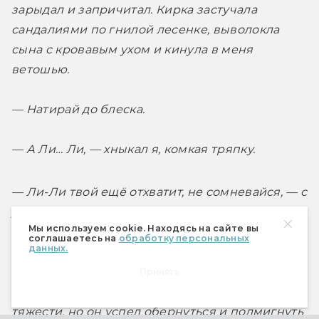
зарыдал и запричитал. Кирка застучала 
сандалиями по гнилой лесенке, выволокла 
сына с кровавым ухом и кинула в меня 
ветошью.
— Натирай до блеска.
— А Ли… Ли, — хныкал я, комкая тряпку.
— Ли-Ли твой ещё отхватит, не сомневайся, — с 
усмешкой, не сулившей ничего хорошего, 
Мы используем cookie. Находясь на сайте вы
ответила Кирка. — Сначала к Плотию. Наказаны 
соглашаетесь на
обработку персональных
данных.
оба. 
Принять
Ливия потащили по лестнице, скрипевшей от 
тяжести, но он успел обернуться и подмигнуть 