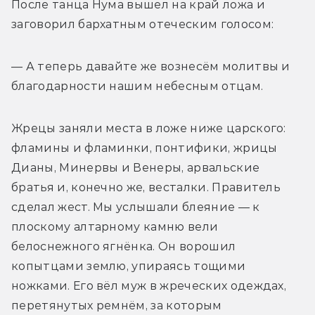
После танца Нума вышел на край ложа и 
заговорил бархатным отеческим голосом:
— А теперь давайте же вознесём молитвы и 
благодарности нашим небесным отцам.
Жрецы заняли места в ложе ниже царского: 
фламины и фламинки, понтифики, жрицы 
Дианы, Минервы и Венеры, арвальские 
братья и, конечно же, весталки. Правитель 
сделал жест. Мы услышали блеяние — к 
плоскому алтарному камню вели 
белоснежного ягнёнка. Он ворошил 
копытцами землю, упираясь тощими 
ножками. Его вёл муж в жреческих одеждах, 
перетянутых ремнём, за которым 