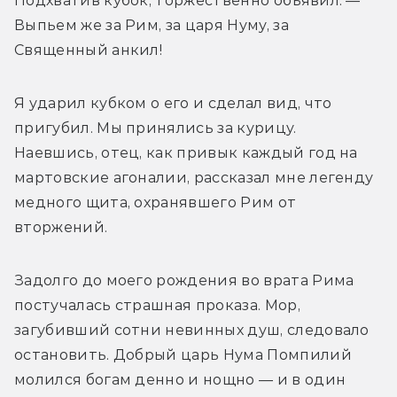
Подхватив кубок, торжественно объявил: — 
Выпьем же за Рим, за царя Нуму, за 
Священный анкил!
Я ударил кубком о его и сделал вид, что 
пригубил. Мы принялись за курицу. 
Наевшись, отец, как привык каждый год на 
мартовские агоналии, рассказал мне легенду 
медного щита, охранявшего Рим от 
вторжений.
Задолго до моего рождения во врата Рима 
постучалась страшная проказа. Мор, 
загубивший сотни невинных душ, следовало 
остановить. Добрый царь Нума Помпилий 
молился богам денно и нощно — и в один 