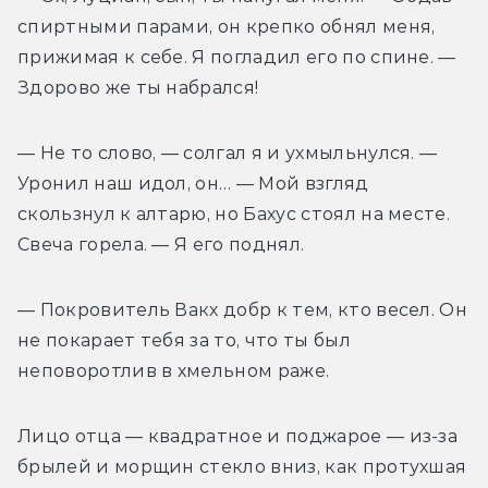
спиртными парами, он крепко обнял меня, 
прижимая к себе. Я погладил его по спине. — 
Здорово же ты набрался!
— Не то слово, — солгал я и ухмыльнулся. — 
Уронил наш идол, он… — Мой взгляд 
скользнул к алтарю, но Бахус стоял на месте. 
Свеча горела. — Я его поднял.
— Покровитель Вакх добр к тем, кто весел. Он 
не покарает тебя за то, что ты был 
неповоротлив в хмельном раже.
Лицо отца — квадратное и поджарое — из-за 
брылей и морщин стекло вниз, как протухшая 