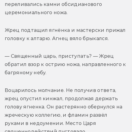
переливались камни обсидианового 
церемониального ножа.
Жрец подтащил ягнёнка и мастерски прижал 
головку к алтарю. Агнец вяло брыкался.
— Священный царь, приступать? — Жрец 
обратил взор к острию ножа, направленного к 
багряному небу.
Воцарилось молчание. Не получив ответа, 
жрец опустил кинжал, продолжая держать 
голову ягненка. Он растерянно обернулся на 
жреческую коллегию, и фламин развёл 
руками в недоумении. Место Царя 
священнодействий пустовало.