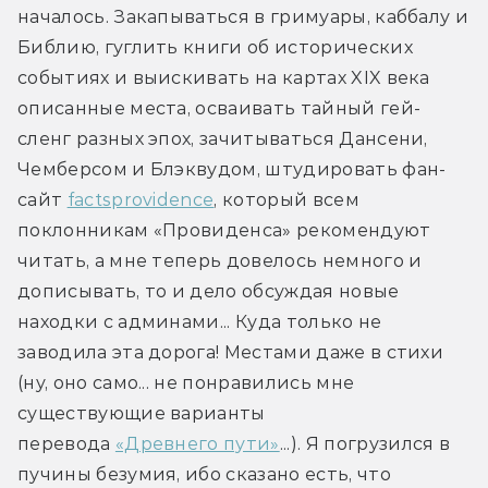
началось. Закапываться в гримуары, каббалу и 
Библию, гуглить книги об исторических 
событиях и выискивать на картах XIX века 
описанные места, осваивать тайный гей-
сленг разных эпох, зачитываться Дансени, 
Чемберсом и Блэквудом, штудировать фан-
сайт 
factsprovidence
, который всем 
поклонникам «Провиденса» рекомендуют 
читать, а мне теперь довелось немного и 
дописывать, то и дело обсуждая новые 
находки с админами... Куда только не 
заводила эта дорога! Местами даже в стихи 
(ну, оно само... не понравились мне 
существующие варианты 
перевода 
«Древнего пути»
...). Я погрузился в 
пучины безумия, ибо сказано есть, что 