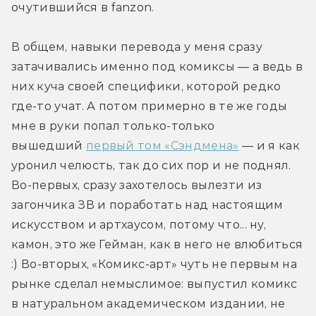
очутившийся в fanzon.
В общем, навыки перевода у меня сразу 
затачивались именно под комиксы — а ведь в 
них куча своей специфики, которой редко 
где-то учат. А потом примерно в те же годы 
мне в руки попал только-только 
вышедший 
первый том «Сэндмена»
 — и я как 
уронил челюсть, так до сих пор и не поднял. 
Во-первых, сразу захотелось вылезти из 
загончика ЗВ и поработать над настоящим 
искусством и артхаусом, потому что... ну, 
камон, это же Гейман, как в него не влюбиться 
:) Во-вторых, «Комикс-арт» чуть не первым на 
рынке сделал немыслимое: выпустил комикс 
в натуральном академическом издании, не 