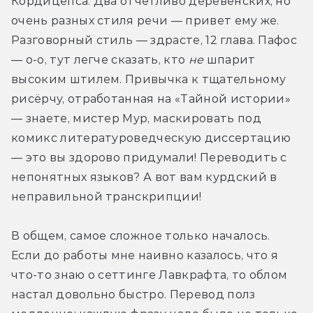
Кордицепса. Два отчётливо деревенских, но 
очень разных стиля речи — привет ему же. 
Разговорный стиль — здрасте, 12 глава. Пафос 
— о-о, тут легче сказать, кто 
не
 шпарит 
высоким штилем. Привычка к тщательному 
рисёрчу, отработанная на «Тайной истории» 
— знаете, мистер Мур, маскировать под 
комикс литературоведческую диссертацию 
— это вы здорово придумали! Переводить с 
непонятных языков? А вот вам курдский в 
неправильной транскрипции!
В общем, самое сложное только началось. 
Если до работы мне наивно казалось, что я 
что-то знаю о сеттинге Лавкрафта, то облом 
настал довольно быстро. Перевод полз 