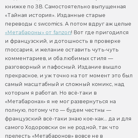
книжке по ЗВ. Самостоятельно выпущенная 
«Тайная история». Изданные старые 
переводы с swcomics. А потом вдруг аж целые 
«Метабароны» от fanzon
! Вот где пригодился 
и французский, и дотошность в проверке 
глоссария, и желание оставить чуть-чуть 
комментариев, и оба любимых стиля — 
разговорный и пафосный. Издание вышло 
прекрасное, и уж точно на тот момент это был 
самый масштабный и сложный комикс, над 
которым я работал. Но всё-таки в 
«Метабаронах» я не мог развернуться на 
полную, потому что — будем честны — 
французский всё-таки знаю кое-как... да и для 
самого Ходоровски он не родной, так что 
прелесть «Метабаронов» вовсе не в 