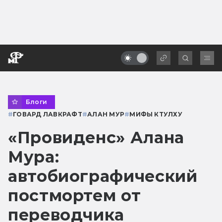
Блоги
#
ГОВАРД ЛАВКРАФТ
#
АЛАН МУР
#
МИФЫ КТУЛХУ
«Провиденс» Алана
Мура:
автобиографический
постмортем от
переводчика