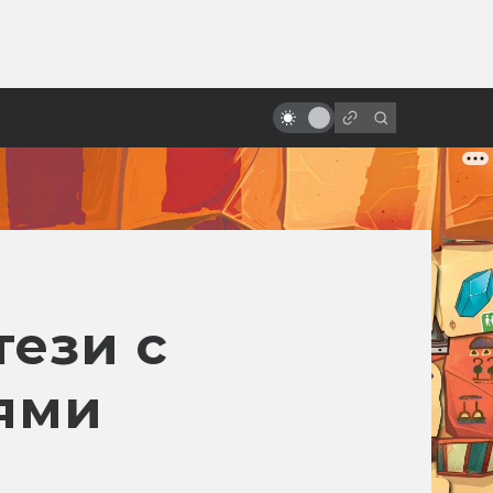
ы»:
Восходящее солнце безумия:
ыло
жуткие и чарующие японские
фильмы ужасов
тези с
ями