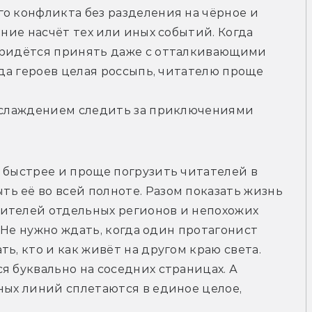
о конфликта без разделения на чёрное и 
ение насчёт тех или иных событий. Когда 
придётся принять даже с отталкивающими 
гда героев целая россыпь, читателю проще 
наслаждением следить за приключениями 
 быстрее и проще погрузить читателей в 
 её во всей полноте. Разом показать жизнь 
ителей отдельных регионов и непохожих 
. Не нужно ждать, когда один протагонист 
ь, кто и как живёт на другом краю света. 
я буквально на соседних страницах. А 
ных линий сплетаются в единое целое, 