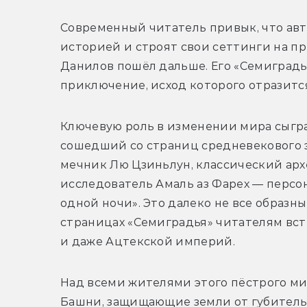
Современный читатель привык, что авт
историей и строят свои сеттинги на пр
Данилов пошёл дальше. Его «Семиградь
приключение, исход которого отразитс
Ключевую роль в изменении мира сыграю
сошедший со страниц средневекового э
мечник Лю Цзиньлун, классический архе
исследователь Амаль аз Фарех — персон
одной ночи». Это далеко не все образны
страницах «Семиградья» читателям вст
и даже Ацтекской империй. 
Над всеми жителями этого пёстрого мир
Башни, защищающие земли от губительно