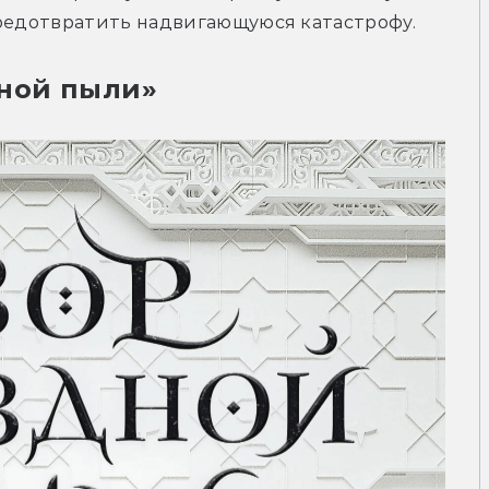
предотвратить надвигающуюся катастрофу.
дной пыли»