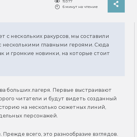
19377
6 минут на чтение
ет с нескольких ракурсов, мы составили 
 несколькими главными героями. Сюда 
к и громкие новинки, на которые стоит 
ва больших лагеря. Первые выстраивают 
торого читатели и будут видеть созданный 
сторию на несколько сюжетных линий, 
дельных персонажей. 
Прежде всего, это разнообразие взглядов. 