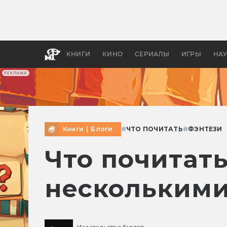
Какие
авгус
апока
детск
КНИГИ
КИНО
СЕРИАЛЫ
ИГРЫ
НА
РЕКЛАМА
Книги
|
Блоги
#
ЧТО ПОЧИТАТЬ
#
ФЭНТЕЗИ
Что почитат
несколькими
Издательство fanzon