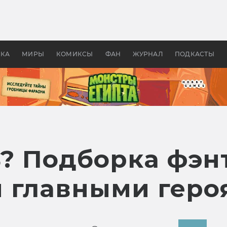
 фильмы смотреть в
Как создавались «Страшил
те 2026? В мире —
фильм, без которого не б
липсис, в России —
бы «Властелина колец»
ие комедии
УКА
МИРЫ
КОМИКСЫ
ФАН
ЖУРНАЛ
ПОДКАСТЫ
ь? Подборка фэн
 главными геро