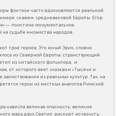
оры фэнтези часто вдохновляются реальной 
имере, скажем, средневековой Европы. Егор 
е» — поистине монументальное 
я на судьбе множества народов.
т трое героев. Это юный Эрик, словно 
поса из Северной Европы; странствующий 
тип из китайского фольклора;  и 
аж, от которого веет сказками «Тысячи и 
е заимствования из реальных культур. Так, на 
ретятся герои из местных аналогов Римской 
а нависла великая опасность: великие 
го жара двух Светил, рискуют исчезнуть. 