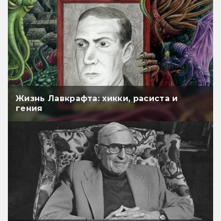
Жизнь Лавкрафта: хикки, расиста и
гения