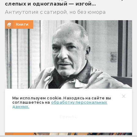
слепых и одноглазый — изгой…
Антиутопия с сатирой, но без юмора
Книги
Мы используем cookie. Находясь на сайте вы
соглашаетесь на
обработку персональных
данных.
Что предсказал Роберт Хайнлайн
Принять
Мобильный телефон, робот-пылесос и Илон
Маск
Книги