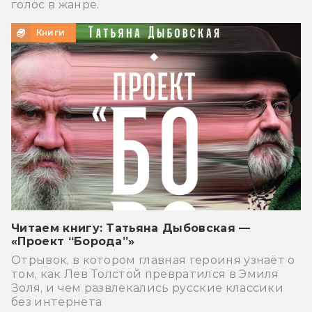
голос в жанре.
Книги
Читаем книгу: Татьяна Дыбовская —
«Проект “Борода”»
Отрывок, в котором главная героиня узнаёт о
том, как Лев Толстой превратился в Эмиля
Золя, и чем развлекались русские классики
без интернета