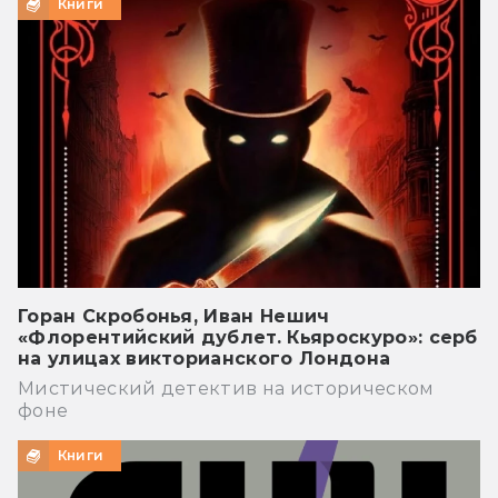
Книги
Горан Скробонья, Иван Нешич
«Флорентийский дублет. Кьяроскуро»: серб
на улицах викторианского Лондона
Мистический детектив на историческом
фоне
Книги