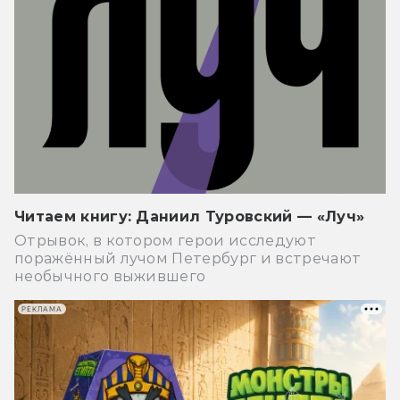
Читаем книгу: Даниил Туровский — «Луч»
Отрывок, в котором герои исследуют
поражённый лучом Петербург и встречают
необычного выжившего
РЕКЛАМА