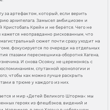
у за артефактом, который, если верить 
рию архипелага. Замысел амбициозен и 
й Кристобаль Крейн и не берётся. Чего не 
 кажется неоправданно рискованным, что 
 магистральный сюжет почти сразу уходит на 
 томе, фокусируется по очереди на отдельных 
тия глазами пересмешника-оборотня Хагена, 
нечика. И снова Осояну, не церемонясь с 
воспоминаниям, спутанной хронологии и 
го, чтобы как можно лучше раскрыть 
тами в трюме у каждого из них.
ется и мир «Детей Великого Шторма»: мы 
енных героях из флешбэков, видений и 
и. Например, в арке Хагена в небольшом 