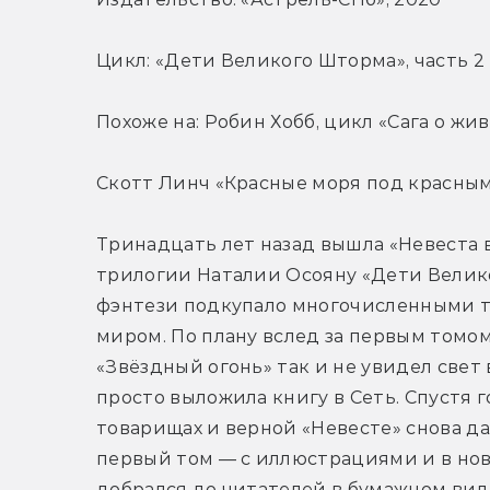
Цикл: «Дети Великого Шторма», часть 2
Похоже на: Робин Хобб, цикл «Сага о жи
Скотт Линч «Красные моря под красны
Тринадцать лет назад вышла «Невеста 
трилогии Наталии Осояну «Дети Велико
фэнтези подкупало многочисленными т
миром. По плану вслед за первым томом
«Звёздный огонь» так и не увидел свет
просто выложила книгу в Сеть. Спустя г
товарищах и верной «Невесте» снова да
первый том — с иллюстрациями и в ново
добрался до читателей в бумажном вид