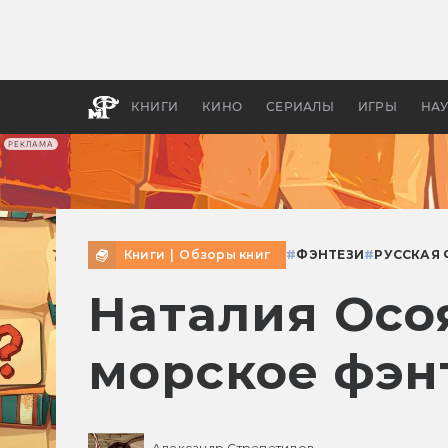
Какие
авгус
апока
детск
КНИГИ
КИНО
СЕРИАЛЫ
ИГРЫ
НА
РЕКЛАМА
Книги
|
Обзоры книг
#
ФЭНТЕЗИ
#
РУССКАЯ
Наталия Осо
морское фэн
Александр Стрепетилов