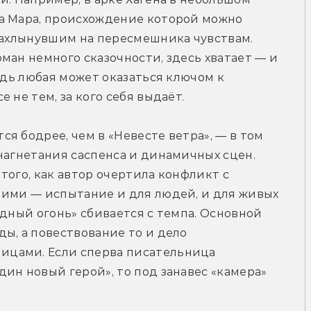
а Мара, происхождение которой можно 
нахлынувшим на пересмешника чувствам. 
ман немного сказочности, здесь хватает — и 
едь любая может оказаться ключом к 
 не тем, за кого себя выдаёт.
я бодрее, чем в «Невесте ветра», — в том 
нагнетания саспенса и динамичных сцен. 
ого, как автор очертила конфликт с 
ними — испытание и для людей, и для живых 
дный огонь» сбивается с темпа. Основной 
ы, а повествование то и дело 
цами. Если сперва писательница 
ин новый герой», то под занавес «камера» 