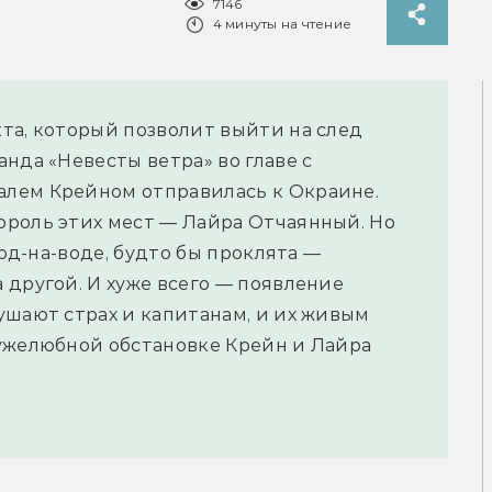
7146
4 минуты на чтение
та, который позволит выйти на след
нда «Невесты ветра» во главе с
лем Крейном отправилась к Окраине.
ороль этих мест — Лайра Отчаянный. Но
род-на-воде, будто бы проклята —
 другой. И хуже всего — появление
ушают страх и капитанам, и их живым
ружелюбной обстановке Крейн и Лайра