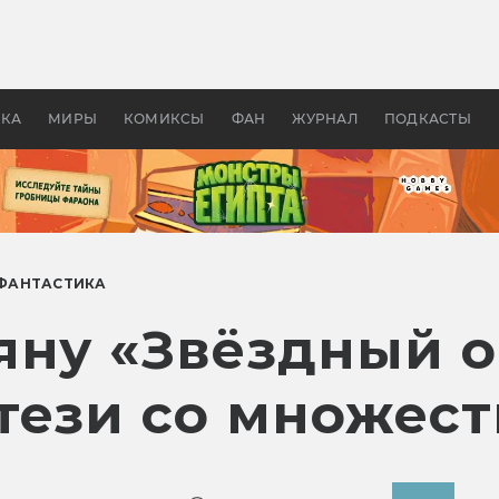
 фильмы смотреть в
Как создавались «Страшил
те 2026? В мире —
фильм, без которого не б
липсис, в России —
бы «Властелина колец»
ие комедии
УКА
МИРЫ
КОМИКСЫ
ФАН
ЖУРНАЛ
ПОДКАСТЫ
 ФАНТАСТИКА
яну «Звёздный о
тези со множест