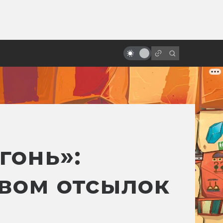
ы»:
ыло
Мультфильмы в духе древних
мифов и легенд
гонь»:
вом отсылок