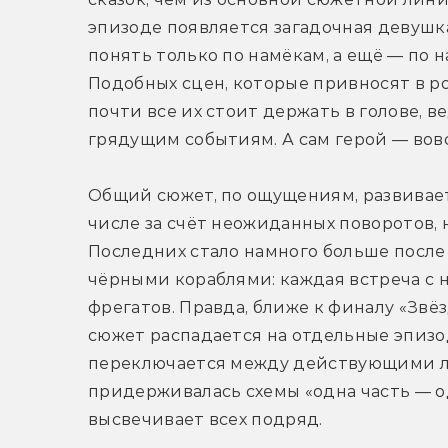
эпизоде появляется загадочная девушк
понять только по намёкам, а ещё — по 
Подобных сцен, которые привносят в ро
почти все их стоит держать в голове, в
грядущим событиям. А сам герой — вовсе
Общий сюжет, по ощущениям, развиваетс
числе за счёт неожиданных поворотов, 
Последних стало намного больше после т
чёрными кораблями: каждая встреча с 
фрегатов. Правда, ближе к финалу «Звёз
сюжет распадается на отдельные эпизод
переключается между действующими ли
придерживалась схемы «одна часть — од
высвечивает всех подряд.