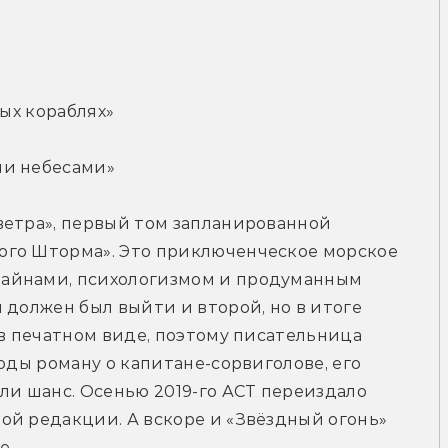
вых кораблях»
ми небесами»
ветра», первый том запланированной 
го Шторма». Это приключенческое морское 
айнами, психологизмом и продуманным 
 должен был выйти и второй, но в итоге 
 в печатном виде, поэтому писательница 
оды роману о капитане-сорвиголове, его 
ли шанс. Осенью 2019-го АСТ переиздало 
й редакции. А вскоре и «Звёздный огонь» 
е.