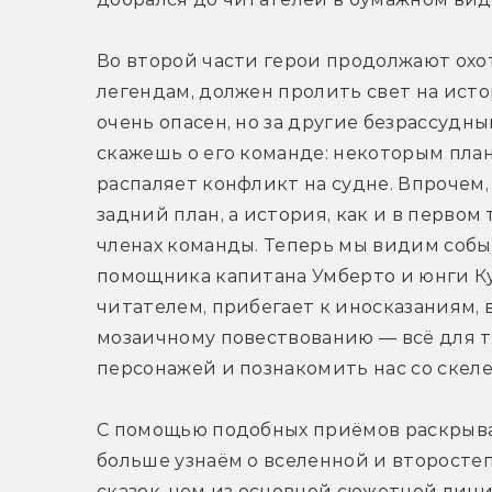
Во второй части герои продолжают охот
легендам, должен пролить свет на исто
очень опасен, но за другие безрассудны
скажешь о его команде: некоторым план
распаляет конфликт на судне. Впрочем,
задний план, а история, как и в первом
членах команды. Теперь мы видим собы
помощника капитана Умберто и юнги Куз
читателем, прибегает к иносказаниям, 
мозаичному повествованию — всё для то
персонажей и познакомить нас со скеле
С помощью подобных приёмов раскрыва
больше узнаём о вселенной и второстеп
сказок, чем из основной сюжетной лини