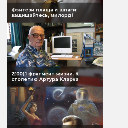
Фэнтези плаща и шпаги:
защищайтесь, милорд!
2[00]1 фрагмент жизни. К
столетию Артура Кларка