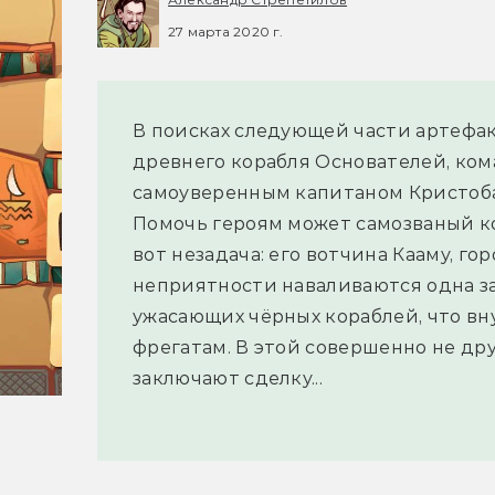
27 марта 2020 г.
В поисках следующей части артефак
древнего корабля Основателей, кома
самоуверенным капитаном Кристоба
Помочь героям может самозваный к
вот незадача: его вотчина Кааму, го
неприятности наваливаются одна за
ужасающих чёрных кораблей, что вн
фрегатам. В этой совершенно не д
заключают сделку...