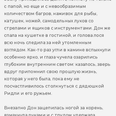
с папой, но еще и с невообразимым 
количеством багров, наживок для рыбы, 
катушек, ножей, самодельных луков со 
стрелами и ящиков с инструментами. Дон же 
спала на кушетке в гостиной, и голова лося 
всю ночь следила за ней утомленным 
взглядом. Как-то раз угли в камине вспыхнули 
особенно ярко, и глаза чучела озарились 
глубоким внутренним светом: казалось, зверь 
вдруг припомнил свою прошлую жизнь, 
которая у него была, пока ему не 
посчастливилось столкнуться с дядюшкой 
Ридли и его ружьем.
Внезапно Дон зацепилась ногой за корень, 
взмахнула руками и с трудом удержала 