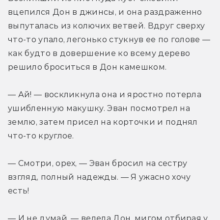
вцепился Дон в джинсы, и она раздраженно 
выпуталась из колючих ветвей. Вдруг сверху 
что-то упало, легонько стукнув ее по голове — 
как будто в довершение ко всему дерево 
решило броситься в Дон камешком.
— Ай! — воскликнула она и яростно потерла 
ушибленную макушку. Эван посмотрел на 
землю, затем присел на корточки и поднял 
что-то круглое.
— Смотри, орех, — Эван бросил на сестру 
взгляд, полный надежды. — Я ужасно хочу 
есть!
— И не думай, — велела Дон, мигом отбирая у 