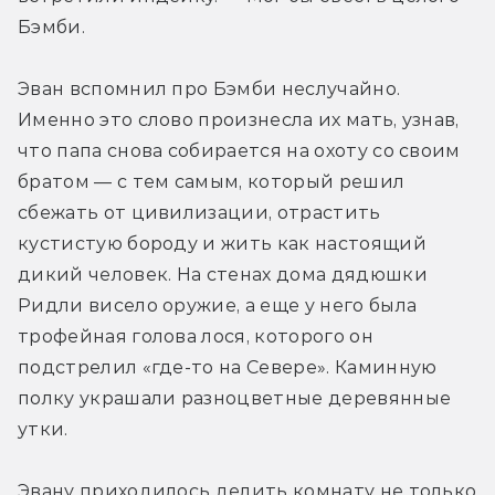
Бэмби.
Эван вспомнил про Бэмби неслучайно. 
Именно это слово произнесла их мать, узнав, 
что папа снова собирается на охоту со своим 
братом — с тем самым, который решил 
сбежать от цивилизации, отрастить 
кустистую бороду и жить как настоящий 
дикий человек. На стенах дома дядюшки 
Ридли висело оружие, а еще у него была 
трофейная голова лося, которого он 
подстрелил «где-то на Севере». Каминную 
полку украшали разноцветные деревянные 
утки.
Эвану приходилось делить комнату не только 