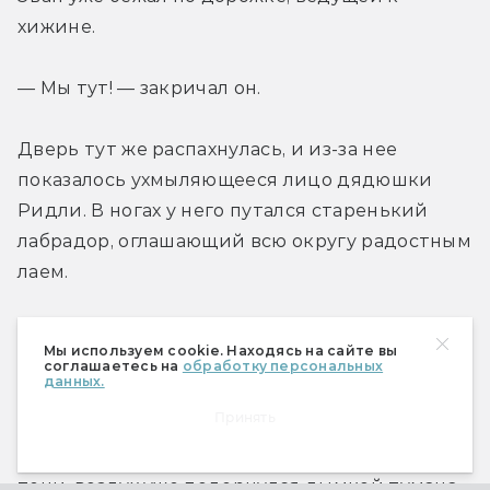
хижине.
— Мы тут! — закричал он.
Дверь тут же распахнулась, и из-за нее 
показалось ухмыляющееся лицо дядюшки 
Ридли. В ногах у него путался старенький 
лабрадор, оглашающий всю округу радостным 
лаем.
— Вот вы и объявились! — прокричал дядя в 
Мы используем cookie. Находясь на сайте вы
ответ. — Я знал, что вы найдете дорогу домой!
соглашаетесь на
обработку персональных
данных.
Принять
— Вообще-то, это не мы ее нашли, — 
возразила Дон. Луна бросала на землю густые 
тени, воздух уже подернулся дымкой тумана. 