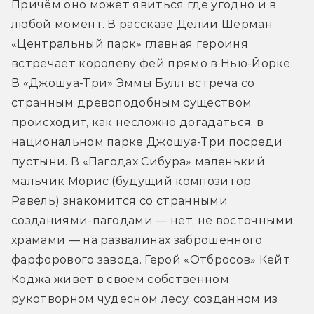
Причём оно может явиться где угодно и в 
любой момент. В рассказе Делии Шерман 
«Центральный парк» главная героиня 
встречает королеву фей прямо в Нью-Йорке. 
В «Джошуа-Три» Эммы Булл встреча со 
странным древоподобным существом 
происходит, как несложно догадаться, в 
национальном парке Джошуа-Три посреди 
пустыни. В «Пагодах Сибура» маленький 
мальчик Морис (будущий композитор 
Равель) знакомится со странными 
созданиями-пагодами — нет, не восточными 
храмами — на развалинах заброшенного 
фарфорового завода. Герой «Отбросов» Кейт 
Коджа живёт в своём собственном 
рукотворном чудесном лесу, созданном из 