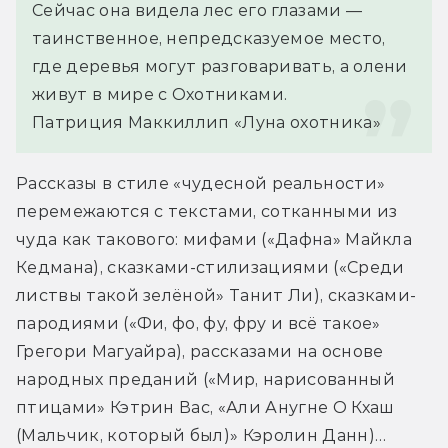
Сейчас она видела лес его глазами — 
таинственное, непредсказуемое место, 
где деревья могут разговаривать, а олени 
живут в мире с Охотниками.
Патриция Маккиллип «Луна охотника»
Рассказы в стиле «чудесной реальности» 
перемежаются с текстами, сотканными из 
чуда как такового: мифами («Дафна» Майкла 
Кедмана), сказками-стилизациями («Среди 
листвы такой зелёной» Танит Ли), сказками-
пародиями («Фи, фо, фу, фру и всё такое» 
Грегори Магуайра), рассказами на основе 
народных преданий («Мир, нарисованный 
птицами» Кэтрин Вас, «Али Анугне О Кхаш 
(Мальчик, который был)» Кэролин Данн)… 