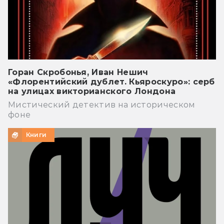
Горан Скробонья, Иван Нешич
«Флорентийский дублет. Кьяроскуро»: серб
на улицах викторианского Лондона
Мистический детектив на историческом
фоне
Книги