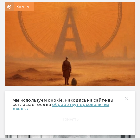
Книги
Константин Шабалдин «Шагатели». В мире
слепых и одноглазый — изгой…
Мы используем cookie. Находясь на сайте вы
соглашаетесь на
обработку персональных
Антиутопия с сатирой, но без юмора
данных.
Принять
Книги