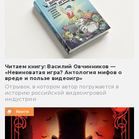
Читаем книгу: Василий Овчинников —
«Невиноватая игра? Антология мифов о
вреде и пользе видеоигр»
Отрывок, в котором автор погружается в
историю российской видеоигровой
индустрии
Книги