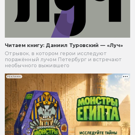
Читаем книгу: Даниил Туровский — «Луч»
Отрывок, в котором герои исследуют
поражённый лучом Петербург и встречают
необычного выжившего
РЕКЛАМА