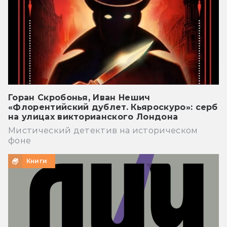
Горан Скробонья, Иван Нешич
«Флорентийский дублет. Кьяроскуро»: серб
на улицах викторианского Лондона
Мистический детектив на историческом
фоне
Книги