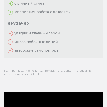
отличный стиль
ювелирная работа с деталями
неудачно
увядший главный герой
много побочных линий
авторские самоповторы
Если вы нашли опечатку, пожалуйста, выделите фрагмент
текста и нажмите Ctrl+Enter.