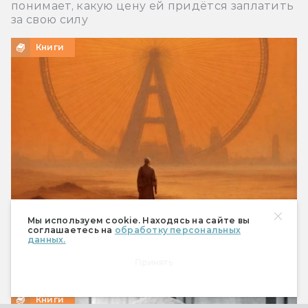
понимает, какую цену ей придётся заплатить
за свою силу
Книги
Мы используем cookie. Находясь на сайте вы
соглашаетесь на
обработку персональных
Константин Шабалдин «Шагатели». В мире
данных.
слепых и одноглазый — изгой…
Принять
Антиутопия с сатирой, но без юмора
Книги