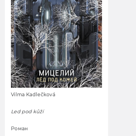
Vilma Kadlečková
Led pod k
ůží
Роман