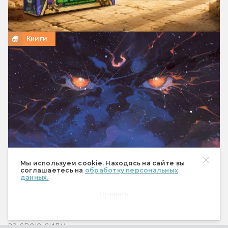
Книги
Мы используем cookie. Находясь на сайте вы
соглашаетесь на
обработку персональных
данных.
Читаем книгу: Мая Сара — «Терра и турнир
Тринадцати»
Принять
Отрывок, в котором главная героиня впервые
понимает, какую цену ей придётся заплатить
за свою силу