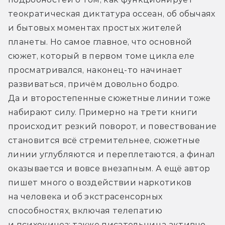
теократическая диктатура оссеан, об обычаях 
и бытовых моментах простых жителей 
планеты. Но самое главное, что основной 
сюжет, который в первом томе цикла еле 
просматривался, наконец-то начинает 
развиваться, причём довольно бодро. 
Да и второстепенные сюжетные линии тоже 
набирают силу. Примерно на трети книги 
происходит резкий поворот, и повествование 
становится всё стремительнее, сюжетные 
линии углубляются и переплетаются, а финал 
оказывается и вовсе внезапным. А ещё автор 
пишет много о воздействии наркотиков 
на человека и об экстрасенсорных 
способностях, включая телепатию 
и психокинез; также писательница активно 