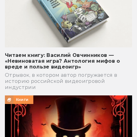
Читаем книгу: Василий Овчинников —
«Невиноватая игра? Антология мифов о
вреде и пользе видеоигр»
Отрывок, в котором автор погружается в
историю российской видеоигровой
индустрии
Книги