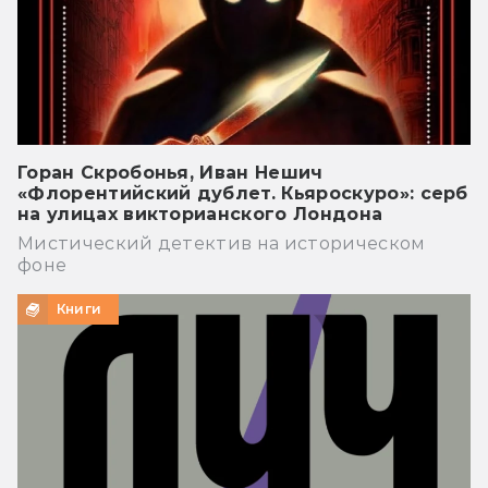
Горан Скробонья, Иван Нешич
«Флорентийский дублет. Кьяроскуро»: серб
на улицах викторианского Лондона
Мистический детектив на историческом
фоне
Книги