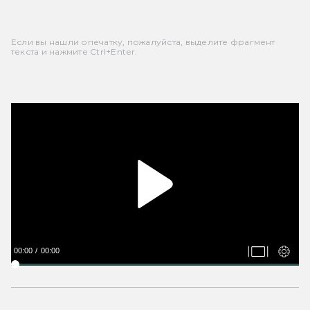
Если вы нашли опечатку, пожалуйста, выделите фрагмент
текста и нажмите Ctrl+Enter.
00:00
00:00