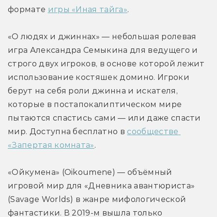
формате 
игры «Иная тайга»
.
«О людях и джиннах» — небольшая ролевая 
игра Александра Семыкина для ведущего и 
строго двух игроков, в основе которой лежит 
использование костяшек домино. Игроки 
берут на себя роли джинна и искателя, 
которые в постапокалиптическом мире 
пытаются спастись сами — или даже спасти 
мир. Доступна бесплатно в 
сообществе 
«Запертая комната»
.
«Ойкумена» (Oikoumene) — объёмный 
игровой мир для «Дневника авантюриста» 
(Savage Worlds) в жанре мифологической 
фантастики. В 2019-м вышла только 