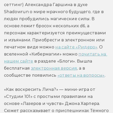
сеттинг) Александра Гаршина в духе 
Shadowrun о мире мрачного будущего, где в 
людях пробудились магические силы. В 
основе лежит бросок нескольких d6, а 
персонаж характеризуется преимуществами 
и изъянами. Приобрести в электронном или 
печатном виде можно 
на сайте «Ридеро»
. О 
вселенной «Кибермагии» можно 
почитать на 
нашем сайте
 в разделе «Блоги». Вышла 
бесплатная 
электронная версия
, а в 
сообществе появились 
«ответы на вопросы»
.
«Как воскресить Лича?» — мини-игра от 
«Студии 101» с простыми правилами на 
основе «Лазеров и чувств» Джона Харпера. 
Сюжет рассказывает о приспешниках Тёмного 