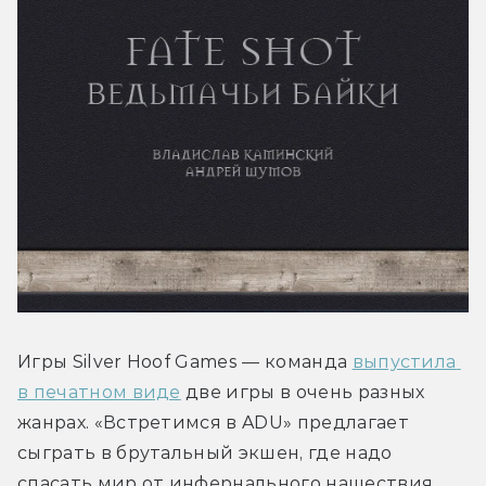
Игры Silver Hoof Games — команда 
выпустила 
в печатном виде
 две игры в очень разных 
жанрах. «Встретимся в ADU» предлагает 
сыграть в брутальный экшен, где надо 
спасать мир от инфернального нашествия. 