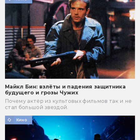
Майкл Бин: взлёты и падения защитника
будущего и грозы Чужих
Почему актёр из культовых фильмов так и не
стал большой звездой.
Кино