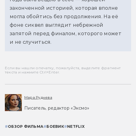
законченной историей, которая вполне 
могла обойтись без продолжения. На её 
фоне сиквел выглядит небрежной 
запятой перед финалом, которого может 
и не случиться. 
Если вы нашли опечатку, пожалуйста, выделите фрагмент
текста и нажмите Ctrl+Enter.
Мара Руднева
Писатель, редактор «Эксмо»
#
ОБЗОР ФИЛЬМА
#
БОЕВИК
#
NETFLIX