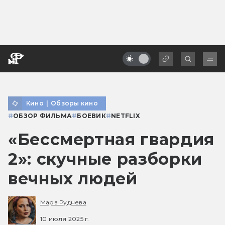
Кино
|
Обзоры кино
#
ОБЗОР ФИЛЬМА
#
БОЕВИК
#
NETFLIX
«Бессмертная гвардия
2»: скучные разборки
вечных людей
Мара Руднева
10 июля 2025 г.