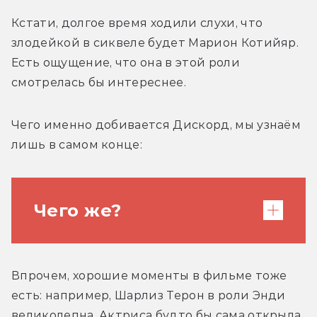
Кстати, долгое время ходили слухи, что 
злодейкой в сиквеле будет Марион Котийяр. 
Есть ощущение, что она в этой роли 
смотрелась бы интереснее. 
Чего именно добивается Дискорд, мы узнаём 
лишь в самом конце: 
Чего же?
Она больше не бессмертна и хочет
Впрочем, хорошие моменты в фильме тоже 
забрать себе всё бессмертие мира — тоже
есть: например, Шарлиз Терон в роли Энди 
довольно спорное решение сценариста.
великолепна. Актриса будто бы сама открыла 