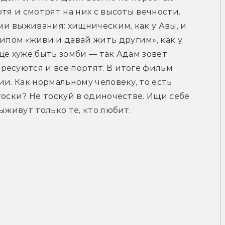
тя и смотрят на них с высоты вечности. 
и выживания: хищническим, как у Авы, и 
ом «живи и давай жить другим», как у 
ще хуже быть зомби — так Адам зовет 
есуются и всё портят. В итоге фильм 
и. Как нормальному человеку, то есть 
оски? Не тоскуй в одиночестве. Ищи себе 
ыживут только те, кто любит.