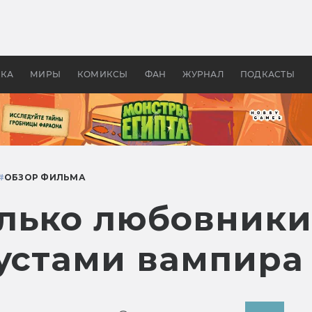
 фильмы смотреть в
Как создавались «Страшил
те 2026? В мире —
фильм, без которого не б
липсис, в России —
бы «Властелина колец»
ие комедии
УКА
МИРЫ
КОМИКСЫ
ФАН
ЖУРНАЛ
ПОДКАСТЫ
#
ОБЗОР ФИЛЬМА
лько любовники
 устами вампира