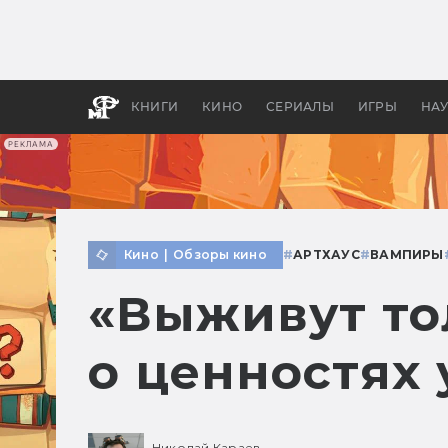
Какие
авгус
апока
детск
КНИГИ
КИНО
СЕРИАЛЫ
ИГРЫ
НА
РЕКЛАМА
Кино
|
Обзоры кино
#
АРТХАУС
#
ВАМПИРЫ
«Выживут то
о ценностях
Николай Караев