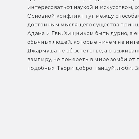
интересоваться наукой и искусством, хо
Основной конфликт тут между способам
достойным мыслящего существа принцип
Адама и Евы. Хищником быть дурно, а е
обычных людей, которые ничем не интер
Джармуша не об эстетстве, а о выживани
вампиру, не помереть в мире зомби от т
подобных. Твори добро, танцуй, люби. В