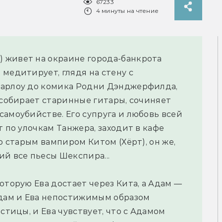
67233
4 минуты на чтение
 живет на окраине города-банкрота
медитирует, глядя на стену с
Марлоу до комика Родни Дэнджерфилда,
 собирает старинные гитары, сочиняет
самоубийстве. Его супруга и любовь всей
т по улочкам Танжера, заходит в кафе
о старым вампиром Китом (Хёрт), он же,
й все пьесы Шекспира...
оторую Ева достает через Кита, а Адам —
Адам и Ева непостижимым образом
стицы, и Ева чувствует, что с Адамом