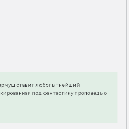
Джармуш ставит любопытнейший
скированная под фантастику проповедь о