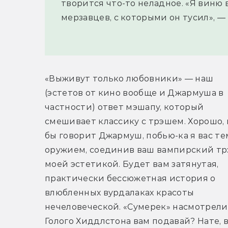
творится что-то неладное. «Я виню 
мерзавцев, с которыми он тусил», — 
«Выживут только любовники» — наш 
(эстетов от кино вообще и Джармуша в 
частности) ответ мэшапу, который 
смешивает классику с трэшем. Хорошо, к
бы говорит Джармуш, побью-ка я вас тем
оружием, соединив ваш вампирский трэ
моей эстетикой. Будет вам затянутая, 
практически бессюжетная история о 
влюбленных вурдалаках красоты 
нечеловеческой. «Сумерек» насмотрелис
Голого Хиддлстона вам подавай? Нате, в