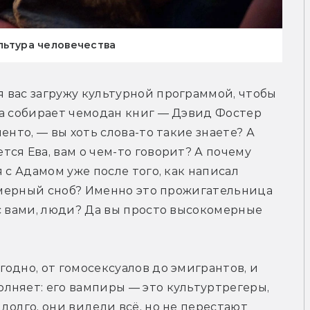
ультура человечества
 вас загружу культурной программой, чтобы 
а собирает чемодан книг — Дэвид Фостер 
нто, — вы хоть слова-то такие знаете? А 
ся Ева, вам о чем-то говорит? А почему 
 с Адамом уже после того, как написал 
комерный сноб? Именно это прожигательница 
с вами, люди? Да вы просто высокомерные 
одно, от гомосексуалов до эмигрантов, и 
лняет: его вампиры — это культуртрегеры, 
олго, они видели всё, но не перестают 