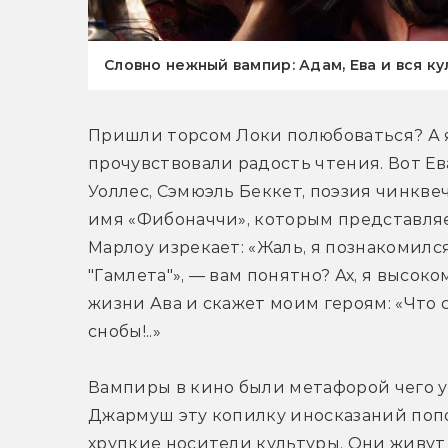
Словно нежный вампир: Адам, Ева и вся к
Пришли торсом Локи полюбоваться? А я
прочувствовали радость чтения. Вот Ев
Уоллес, Сэмюэль Беккет, поэзия чинквече
имя «Фибоначчи», которым представляет
Марлоу изрекает: «Жаль, я познакомился
"Гамлета"», — вам понятно? Ах, я высо
жизни Ава и скажет моим героям: «Что 
снобы!..»
Вампиры в кино были метафорой чего уг
Джармуш эту копилку иносказаний попо
хрупкие носители культуры. Они живут д