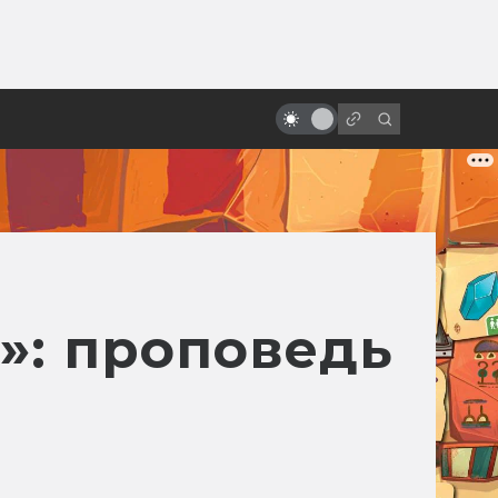
ы»:
ыло
Кэмерон и Спилберг обсуждают
инопланетян и будущее
»: проповедь