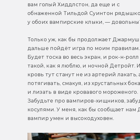
вам голый Хиддлстон, да еще и с 
обнаженной Тильдой Суинтон рядышком
у обоих вампирские клыки, — довольны
Только уж, как бы продолжает Джармуш,
дальше пойдёт игра по моим правилам. 
Будет тоска во весь экран, и рок-н-ролл 
такой, как я люблю, и ночной Детройт. И
кровь тут станут не из артерий лакать, а
потягивать, смакуя, из хрустальных бокал
и лизать в виде кровавого мороженого. 
Забудьте про вампиров-хищников, забуд
косулями. У меня, как бы сообщает нам 
вампир умен и высокодуховен.