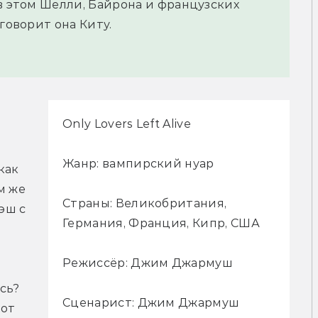
в этом Шелли, Байрона и французских
говорит она Киту.
Only Lovers Left Alive
Жанр: вампирский нуар
ак 
 же 
Страны: Великобритания,
ш с 
Германия, Франция, Кипр, США
Режиссёр: Джим Джармуш
ь? 
Сценарист: Джим Джармуш
от 