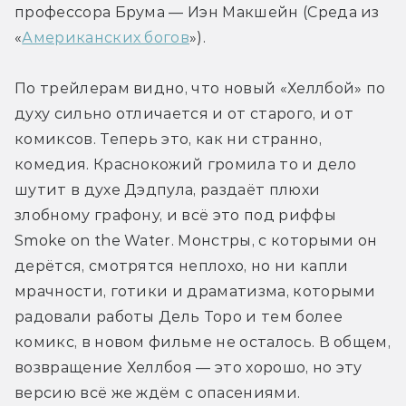
профессора Брума — Иэн Макшейн (Среда из 
«
Американских богов
»).
По трейлерам видно, что новый «Хеллбой» по 
духу сильно отличается и от старого, и от 
комиксов. Теперь это, как ни странно, 
комедия. Краснокожий громила то и дело 
шутит в духе Дэдпула, раздаёт плюхи 
злобному графону, и всё это под риффы 
Smoke on the Water. Монстры, с которыми он 
дерётся, смотрятся неплохо, но ни капли 
мрачности, готики и драматизма, которыми 
радовали работы Дель Торо и тем более 
комикс, в новом фильме не осталось. В общем, 
возвращение Хеллбоя — это хорошо, но эту 
версию всё же ждём с опасениями.