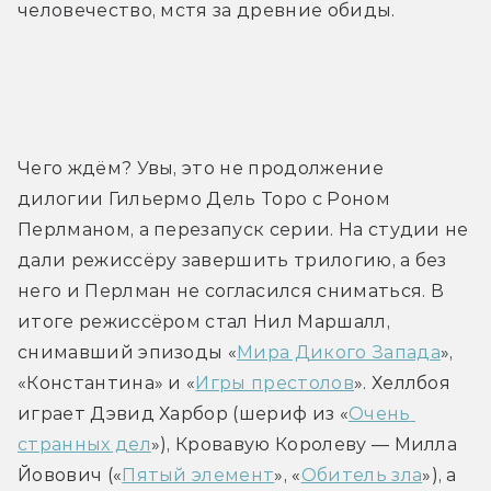
человечество, мстя за древние обиды.
Трейлер
Чего ждём? Увы, это не продолжение 
дилогии Гильермо Дель Торо с Роном 
Перлманом, а перезапуск серии. На студии не 
дали режиссёру завершить трилогию, а без 
него и Перлман не согласился сниматься. В 
итоге режиссёром стал Нил Маршалл, 
снимавший эпизоды «
Мира Дикого Запада
», 
«Константина» и «
Игры престолов
». Хеллбоя 
играет Дэвид Харбор (шериф из «
Очень 
странных дел
»), Кровавую Королеву — Милла 
Йовович («
Пятый элемент
», «
Обитель зла
»), а 