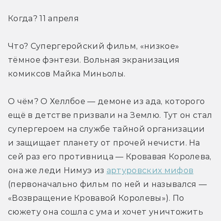
Когда? 11 апреля
Что? Супергеройский фильм, «низкое» 
тёмное фэнтези. Вольная экранизация 
комиксов Майка Миньолы.
О чём? О Хеллбое — демоне из ада, которого 
ещё в детстве призвали на Землю. Тут он стал 
супергероем на службе тайной организации 
и защищает планету от прочей нечисти. На 
сей раз его противница — Кровавая Королева, 
она же леди Нимуэ из 
артуровских мифов
(первоначально фильм по ней и назывался — 
«Возвращение Кровавой Королевы»). По 
сюжету она сошла с ума и хочет уничтожить 