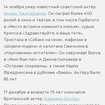
14 ноября умер известный советский актёр 
Армен Джигарханян
. Он сыграл более 400 
ролей в кино и театре, в том числе Горбатого 
в «Место встречи изменить нельзя», судью 
Кригса в «Здравствуйте, я ваша тётя», 
Тристана в «Собаке на сене», мафиози в 
«Ширли-мырли» и капитана Овечкина в 
«Неуловимых мстителях». Он озвучивал Волка 
в «Жил-был пёс» и Джона Сильвера в 
«Острове сокровищ», а также Карла 
Фредриксена в дубляже «Вверх». Актёру было 
85 лет.
17 декабря в возрасте 75 лет скончался 
британский актёр 
Джереми Буллок
. 