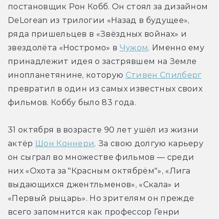
постановщик Рон Кобб. Он стоял за дизайном 
DeLorean из трилогии «Назад в будущее», 
ряда пришельцев в «Звёздных войнах» и 
звездолёта «Ностромо» в 
Чужом
. Именно ему 
принадлежит идея о застрявшем на Земле 
инопланетянине, которую 
Стивен Спилберг
превратил в один из самых известных своих 
фильмов. Коббу было 83 года.
31 октября в возрасте 90 лет ушёл из жизни 
актёр 
Шон Коннери
. За свою долгую карьеру 
он сыграл во множестве фильмов — среди 
них «Охота за "Красным октябрём"», «Лига 
выдающихся джентльменов», «Скала» и 
«Первый рыцарь». Но зрителям он прежде 
всего запомнится как профессор Генри 