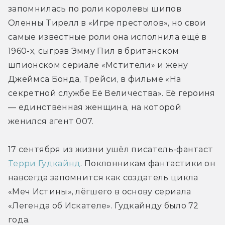
запомнилась по роли королевы шипов 
Оленны Тирелл в «Игре престолов», но свои 
самые известные роли она исполнила ещё в 
1960-х, сыграв Эмму Пил в британском 
шпионском сериале «Мстители» и жену 
Джеймса Бонда, Трейси, в фильме «На 
секретной службе Её Величества». Её героиня 
— единственная женщина, на которой 
женился агент 007.
17 сентября из жизни ушёл писатель-фантаст 
Терри Гудкайнд
. Поклонникам фантастики он 
навсегда запомнится как создатель цикла 
«Меч Истины», лёгшего в основу сериала 
«Легенда об Искателе». Гудкайнду было 72 
года.