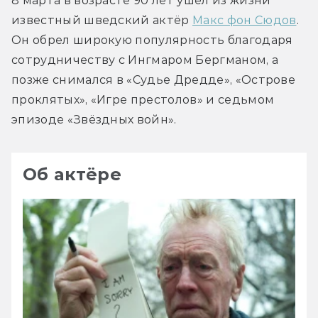
8 марта в возрасте 90 лет ушёл из жизни 
известный шведский актёр 
Макс фон Сюдов
. 
Он обрел широкую популярность благодаря 
сотрудничеству с Ингмаром Бергманом, а 
позже снимался в «Судье Дредде», «Острове 
проклятых», «Игре престолов» и седьмом 
эпизоде «Звёздных войн».
Об актёре