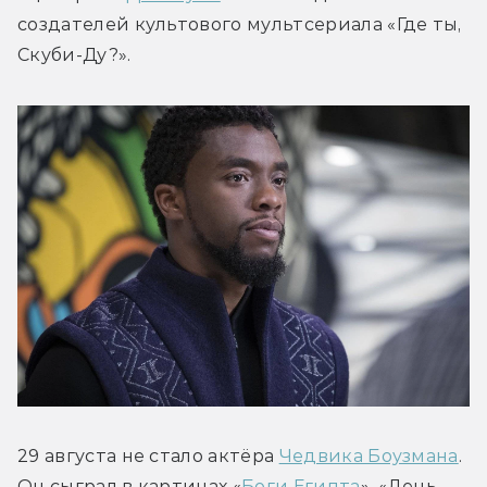
создателей культового мультсериала «Где ты, 
Скуби-Ду?».
29 августа не стало актёра 
Чедвика Боузмана
. 
Он сыграл в картинах «
Боги Египта
», «День 