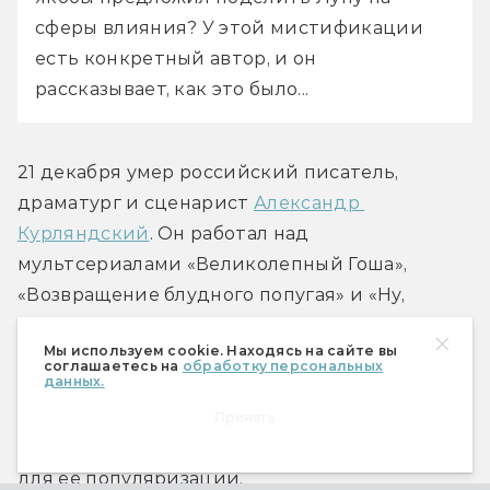
сферы влияния? У этой мистификации 
есть конкретный автор, и он 
рассказывает, как это было...
21 декабря умер российский писатель, 
драматург и сценарист 
Александр 
Курляндский
. Он работал над 
мультсериалами «Великолепный Гоша», 
«Возвращение блудного попугая» и «Ну, 
погоди!».
Мы используем cookie. Находясь на сайте вы
соглашаетесь на
обработку персональных
данных.
23 декабря не стало Джеймса Ганна — 
американского фантаста и литературоведа, 
Принять
исследователя НФ, очень много сделавшего 
для ее популяризации.