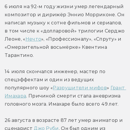
6 июля на 92-м году жизни умер легендарный 
композитор и дирижёр Эннио Морриконе. Он 
написал музыку к сотне фильмов и сериалов, 
в том числе к «долларовой» трилогии Серджо 
Леоне, «
Нечто
», «Профессионалу», «Спруту» и 
«Омерзительной восьмёрке» Квентина 
Тарантино.
14 июля скончался инженер, мастер по 
спецэффектам и один из ведущих 
популярного шоу «
Разрушители мифов
» 
Грант 
Имахара
. Причиной смерти стала аневризма 
головного мозга. Имахаре было всего 49 лет.
26 августа в возрасте 87 лет умер аниматор и 
сценарист 
Джо Руби
. Он был одним из 