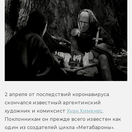
2 апреля от последствий коронавируса 
скончался известный аргентинский 
художник и комиксист 
Хуан Хименес
. 
Поклонникам он прежде всего известен как 
один из создателей цикла «Метабароны». 