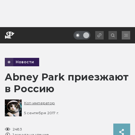
Новости
Abney Park приезжают
в Россию
Кот-император
5 сентября 2017 г.
2483
1 минута на чтение