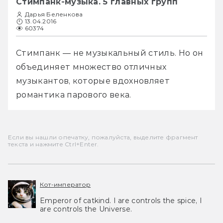
Стимпанк-музыка. 5 главных групп
Дарья Беленкова
13.04.2016
60374
Стимпанк — не музыкальный стиль. Но он 
объединяет множество отличных 
музыкантов, которые вдохновляет 
романтика парового века.
Если вы нашли опечатку, пожалуйста, выделите фрагмент
текста и нажмите Ctrl+Enter.
Кот-император
Emperor of catkind. I are controls the spice, I
are controls the Universe.