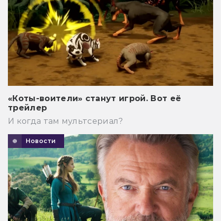
«Коты-воители» станут игрой. Вот её
трейлер
И когда там мультсериал?
Новости