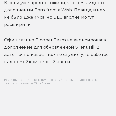
В сети уже предположили, что речь идет о 
дополнении Born from a Wish. Правда, в нем 
не было Джеймса, но DLC вполне могут 
расширить. 
Официально Bloober Team не анонсировала 
дополнение для обновленной Silent Hill 2. 
Зато точно известно, что студия уже работает 
над ремейком первой части.
Если вы нашли опечатку, пожалуйста, выделите фрагмент
текста и нажмите Ctrl+Enter.