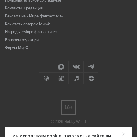
Пользовательское соглашение
Контакты и редакция
Реклама на «Мире фантастики»
Как стать автором МирФ
Награды «Мира фантастики»
Вопросы редакции
Форум МирФ
18+
© 2026 Hobby World
Любое использование материалов допускается только с согласия
редакции.
Мы используем cookie. Находясь на сайте вы