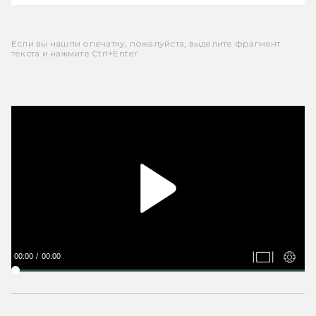
Если вы нашли опечатку, пожалуйста, выделите фрагмент
текста и нажмите Ctrl+Enter.
00:00
00:00