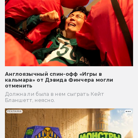
Англоязычный спин-офф «Игры в
кальмара» от Дэвида Финчера могли
отменить
Должна ли была в нем сыграть Кейт
Бланшетт, неясно.
РЕКЛАМА