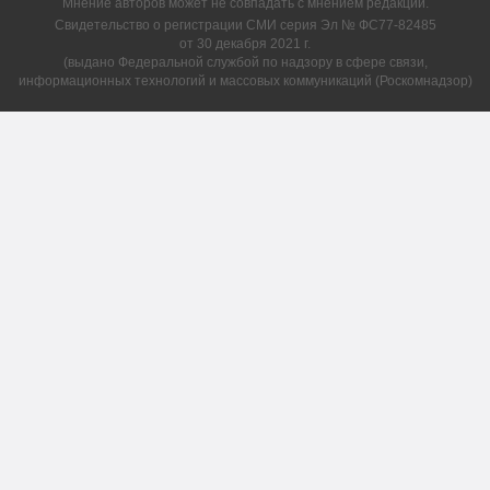
Мнение авторов может не совпадать с мнением редакции.
Свидетельство о регистрации СМИ серия Эл № ФС77-82485
от 30 декабря 2021 г.
(выдано Федеральной службой по надзору в сфере связи,
информационных технологий и массовых коммуникаций (Роскомнадзор)